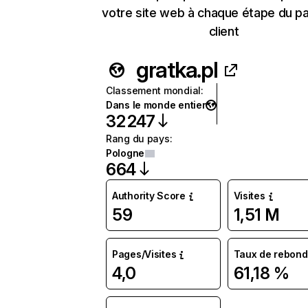
votre site web à chaque étape du p
client
gratka.pl
Classement mondial
:
Dans le monde entier
32 247
Rang du pays
:
Pologne
664
Authority Score
Visites
59
1,51 M
Pages/Visites
Taux de rebond
4,0
61,18 %