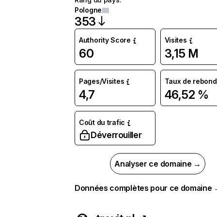
Pologne
353
Authority Score
Visites
60
3,15 M
Pages/Visites
Taux de rebond
4,7
46,52 %
Coût du trafic
Déverrouiller
Analyser ce domaine →
Données complètes pour ce domaine