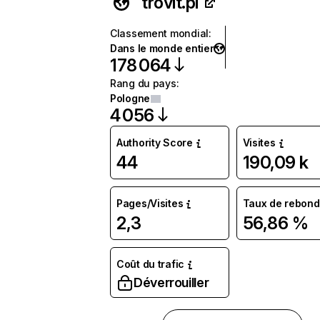
trovit.pl
Classement mondial
:
Dans le monde entier
178 064
Rang du pays
:
Pologne
4 056
Authority Score
Visites
44
190,09 k
Pages/Visites
Taux de rebond
2,3
56,86 %
Coût du trafic
Déverrouiller