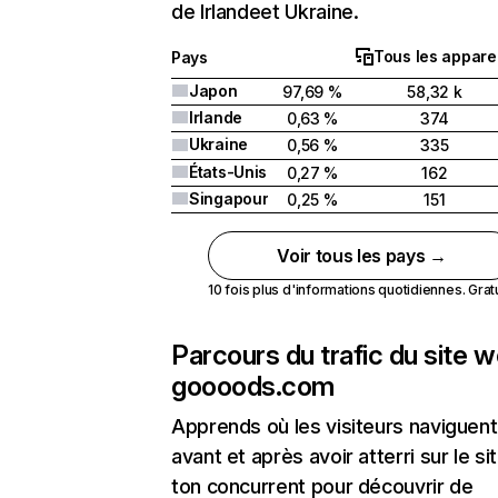
de Irlandeet Ukraine.
Tous les apparei
Pays
Japon
97,69 %
58,32 k
Irlande
0,63 %
374
Ukraine
0,56 %
335
États-Unis
0,27 %
162
Singapour
0,25 %
151
Voir tous les pays →
10 fois plus d'informations quotidiennes. Gratui
Parcours du trafic du site 
goooods.com
Apprends où les visiteurs naviguent
avant et après avoir atterri sur le si
ton concurrent pour découvrir de