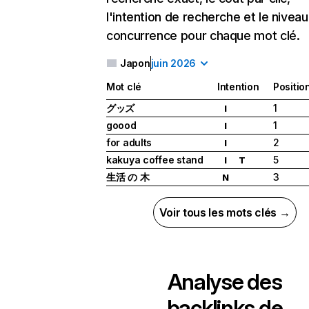
l'intention de recherche et le nivea
concurrence pour chaque mot clé.
Japon
juin 2026
Mot clé
Intention
Positio
グッズ
1
I
goood
1
I
for adults
2
I
kakuya coffee stand
5
I
T
生活 の 木
3
N
Voir tous les mots clés →
Analyse des
backlinks de