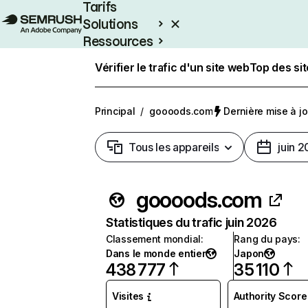
Tarifs
Solutions
Ressources
Entreprises
Vérifier le trafic d'un site web
Top des si
Principal
/
goooods.com
Dernière mise à jou
Tous les appareils
juin 
goooods.com
Statistiques du trafic juin 2026
Classement mondial
:
Rang du pays
:
Dans le monde entier
Japon
438 777
35 110
Visites
Authority Score