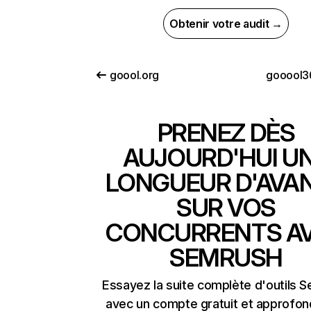
Obtenir votre audit →
goool.org
gooool3
PRENEZ DÈS
AUJOURD'HUI U
LONGUEUR D'AVA
SUR VOS
CONCURRENTS A
SEMRUSH
Essayez la suite complète d'outils 
avec un compte gratuit et approfon