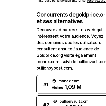
Intéressé par la solution Enterprise,
réservez un
Concurrents de
goldprice.o
et ses alternatives
Découvrez d'autres sites web qui
intéressent votre audience. Voyez la
des domaines que les utilisateurs
consultent ensuiteL'audience de
Goldprice.org visite également
monex.com, suivi de bullionvault.c
bullionbypost.com.
monex.com
#
1
1,09 M
Visites :
bullionvault.com
#
2