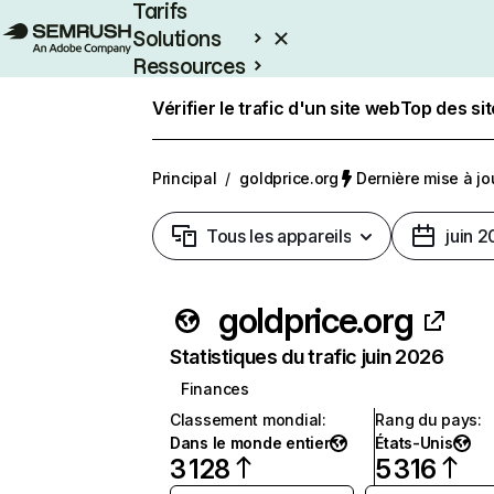
Tarifs
Solutions
Ressources
Entreprises
Vérifier le trafic d'un site web
Top des si
Principal
/
goldprice.org
Dernière mise à jou
Tous les appareils
juin 
goldprice.org
Statistiques du trafic juin 2026
Finances
Classement mondial
:
Rang du pays
:
Dans le monde entier
États-Unis
3 128
5 316