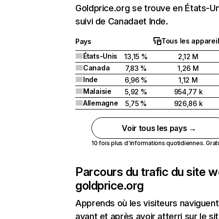
Goldprice.org se trouve en États-Un
suivi de Canadaet Inde.
Tous les apparei
Pays
États-Unis
13,15 %
2,12 M
Canada
7,83 %
1,26 M
Inde
6,96 %
1,12 M
Malaisie
5,92 %
954,77 k
Allemagne
5,75 %
926,86 k
Voir tous les pays →
10 fois plus d'informations quotidiennes. Gratui
Parcours du trafic du site 
goldprice.org
Apprends où les visiteurs naviguent
avant et après avoir atterri sur le si