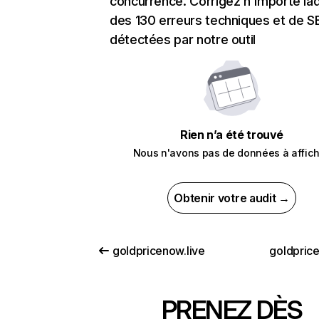
concurrence. Corrigez n'importe laq
des 130 erreurs techniques et de 
détectées par notre outil
Rien n’a été trouvé
Nous n'avons pas de données à affich
Obtenir votre audit →
goldpricenow.live
goldpric
PRENEZ DÈS