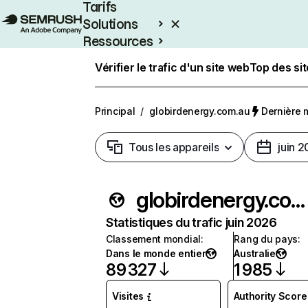
Tarifs
Solutions
Ressources
Entreprises
Vérifier le trafic d'un site web
Top des si
Principal
/
globirdenergy.com.au
Dernière m
Tous les appareils
juin 
globirdenergy.com.au
Statistiques du trafic juin 2026
Classement mondial
:
Rang du pays
:
Dans le monde entier
Australie
89 327
1 985
Visites
Authority Score