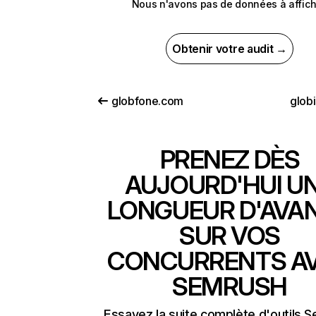
Nous n'avons pas de données à affich
Obtenir votre audit →
globfone.com
globi
PRENEZ DÈS
AUJOURD'HUI U
LONGUEUR D'AVA
SUR VOS
CONCURRENTS A
SEMRUSH
Essayez la suite complète d'outils 