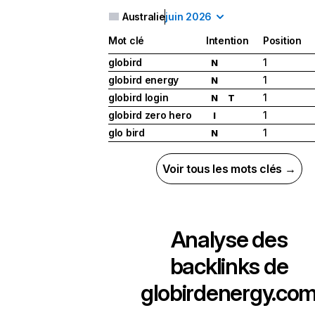
Australie
juin 2026
Mot clé
Intention
Position
globird
1
N
globird energy
1
N
globird login
1
N
T
globird zero hero
1
I
glo bird
1
N
Voir tous les mots clés →
Analyse des
backlinks de
globirdenergy.co