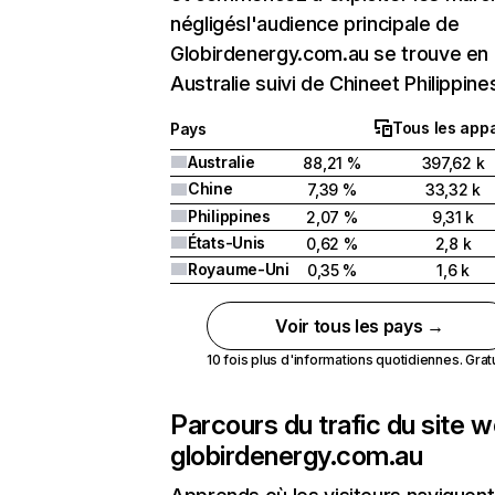
négligésl'audience principale de
Globirdenergy.com.au se trouve en
Australie suivi de Chineet Philippine
Tous les appa
Pays
Australie
88,21 %
397,62 k
Chine
7,39 %
33,32 k
Philippines
2,07 %
9,31 k
États-Unis
0,62 %
2,8 k
Royaume-Uni
0,35 %
1,6 k
Voir tous les pays →
10 fois plus d'informations quotidiennes. Gratui
Parcours du trafic du site 
globirdenergy.com.au