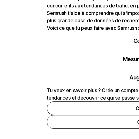
concurrents aux tendances de trafic, en pa
Semrush t'aide à comprendre qui s'impose
plus grande base de données de recherch
Voici ce que tu peux faire avec Semrush 
C
Mesure
Aug
Tu veux en savoir plus ? Crée un compte 
tendances et découvrir ce qui se passe s
C