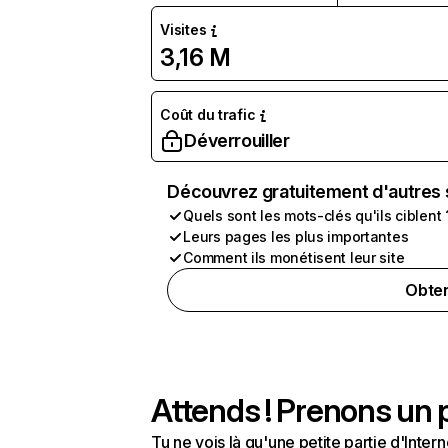
Visites
3,16 M
Coût du trafic
Déverrouiller
Découvrez gratuitement d'autres 
Quels sont les mots-clés qu'ils ciblent 
Leurs pages les plus importantes
Comment ils monétisent leur site
Obten
Attends ! Prenons un p
Tu ne vois là qu'une petite partie d'Int