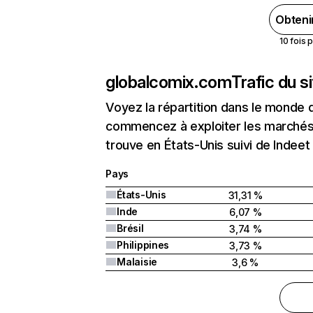
Obteni
10 fois 
globalcomix.com
Trafic du s
Voyez la répartition dans le monde 
commencez à exploiter les marchés 
trouve en États-Unis suivi de Indeet 
Pays
États-Unis
31,31 %
Inde
6,07 %
Brésil
3,74 %
Philippines
3,73 %
Malaisie
3,6 %