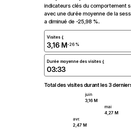
indicateurs clés du comportement sur
avec une durée moyenne de la sessi
a diminué de -25,98 %.
Visites
3,16 M
-26 %
Durée moyenne des visites
03:33
Total des visites durant les 3 dernie
juin
3,16 M
mai
4,27 M
avr.
2,47 M