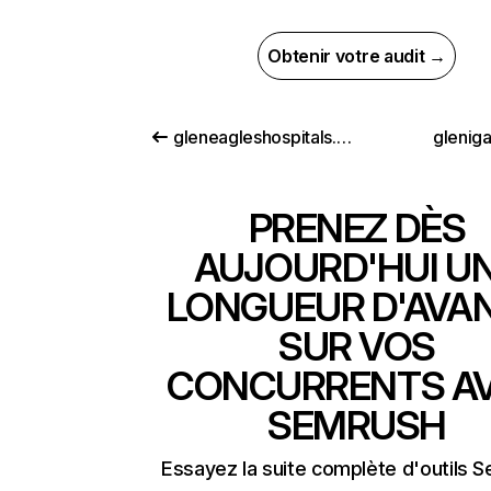
Obtenir votre audit →
gleneagleshospitals.co.in
glenig
PRENEZ DÈS
AUJOURD'HUI U
LONGUEUR D'AVA
SUR VOS
CONCURRENTS A
SEMRUSH
Essayez la suite complète d'outils 