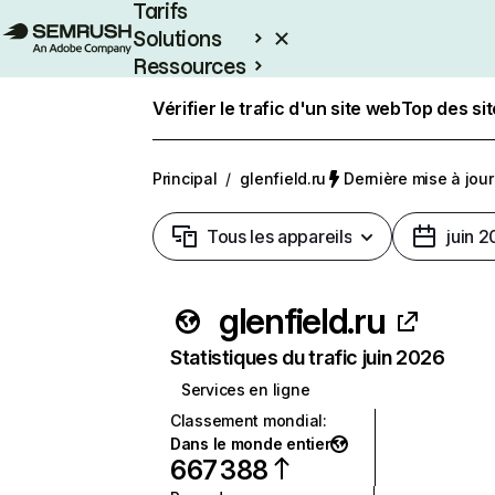
Tarifs
Solutions
Ressources
Entreprises
Vérifier le trafic d'un site web
Top des si
Principal
/
glenfield.ru
Dernière mise à jour 
Tous les appareils
juin 
glenfield.ru
Statistiques du trafic juin 2026
Services en ligne
Classement mondial
:
Dans le monde entier
667 388