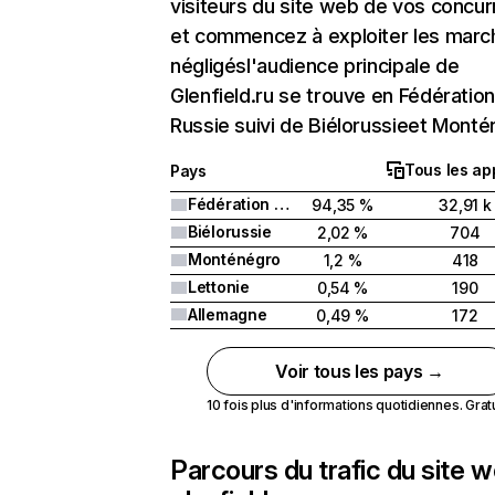
visiteurs du site web de vos concur
et commencez à exploiter les marc
négligésl'audience principale de
Glenfield.ru se trouve en Fédératio
Russie suivi de Biélorussieet Monté
Tous les ap
Pays
Fédération de Russie
94,35 %
32,91 k
Biélorussie
2,02 %
704
Monténégro
1,2 %
418
Lettonie
0,54 %
190
Allemagne
0,49 %
172
Voir tous les pays →
10 fois plus d'informations quotidiennes. Gratui
Parcours du trafic du site 