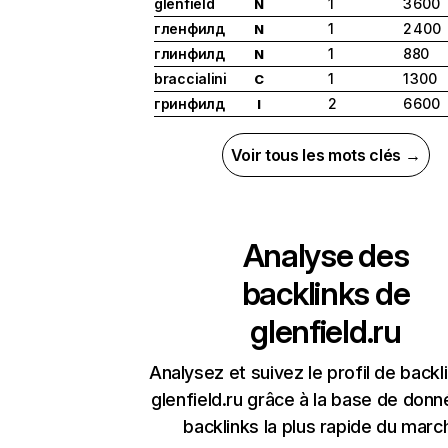
glenfield
1
3 600
N
гленфилд
1
2 400
N
глинфилд
1
880
N
braccialini
1
1 300
C
гринфилд
2
6 600
I
Voir tous les mots clés →
Analyse des
backlinks de
glenfield.ru
Analysez et suivez le profil de backl
glenfield.ru grâce à la base de don
backlinks la plus rapide du marc