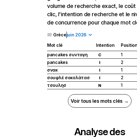
volume de recherche exact, le coût
clic, l'intention de recherche et le n
de concurrence pour chaque mot cl
Grèce
juin 2026
Mot clé
Intention
Positio
pancakes συνταγη
1
C
pancakes
2
I
σνακ
1
I
σουφλέ σοκολάτασ
2
I
τσουλησ
1
N
Voir tous les mots clés →
Analyse des