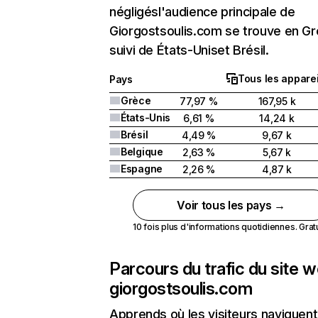
négligésl'audience principale de
Giorgostsoulis.com se trouve en G
suivi de États-Uniset Brésil.
Tous les apparei
Pays
Grèce
77,97 %
167,95 k
États-Unis
6,61 %
14,24 k
Brésil
4,49 %
9,67 k
Belgique
2,63 %
5,67 k
Espagne
2,26 %
4,87 k
Voir tous les pays →
10 fois plus d'informations quotidiennes. Gratui
Parcours du trafic du site 
giorgostsoulis.com
Apprends où les visiteurs naviguent