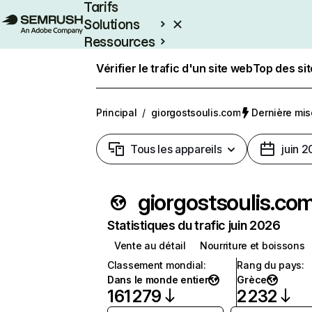
Tarifs
Solutions
Ressources
Entreprises
Vérifier le trafic d'un site web
Top des si
Principal
/
giorgostsoulis.com
Dernière mise
Tous les appareils
juin 
giorgostsoulis.co
Statistiques du trafic juin 2026
Vente au détail
Nourriture et boissons
Classement mondial
:
Rang du pays
:
Dans le monde entier
Grèce
161 279
2 232