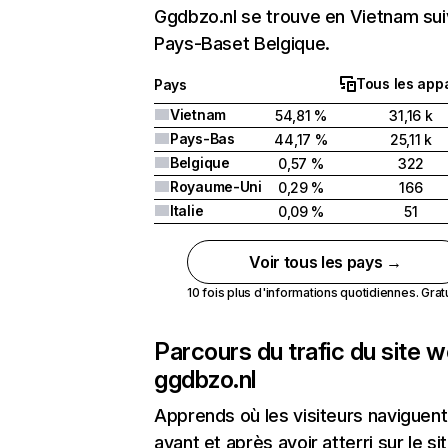
Ggdbzo.nl se trouve en Vietnam sui
Pays-Baset Belgique.
Tous les appa
Pays
Vietnam
54,81 %
31,16 k
Pays-Bas
44,17 %
25,11 k
Belgique
0,57 %
322
Royaume-Uni
0,29 %
166
Italie
0,09 %
51
Voir tous les pays →
10 fois plus d'informations quotidiennes. Gratui
Parcours du trafic du site 
ggdbzo.nl
Apprends où les visiteurs naviguent
avant et après avoir atterri sur le si