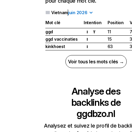
pour chaque mot clé.
Vietnam
juin 2026
Mot clé
Intention
Position
ggd
11
7
I
T
ggd vaccinaties
15
I
kinkhoest
63
I
Voir tous les mots clés →
Analyse des
backlinks de
ggdbzo.nl
Analysez et suivez le profil de backl