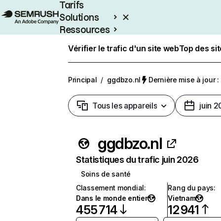
Tarifs
Solutions
Ressources
Entreprises
Vérifier le trafic d'un site web
Top des si
Principal
/
ggdbzo.nl
Dernière mise à jour : 
Tous les appareils
juin 
ggdbzo.nl
Statistiques du trafic juin 2026
Soins de santé
Classement mondial
:
Rang du pays
:
Dans le monde entier
Vietnam
455 714
12 941