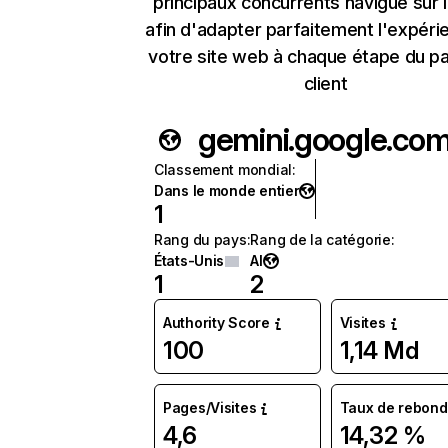
principaux concurrents navigue sur 
afin d'adapter parfaitement l'expéri
votre site web à chaque étape du p
client
gemini.google.co
Classement mondial
:
Dans le monde entier
1
Rang du pays
:
Rang de la catégorie
:
États-Unis
AI
1
2
Authority Score
Visites
100
1,14 Md
Pages/Visites
Taux de rebond
4,6
14,32 %