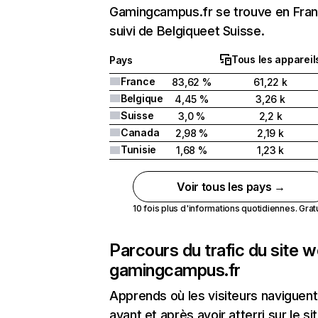
Gamingcampus.fr se trouve en Fra
suivi de Belgiqueet Suisse.
Tous les appareil
Pays
France
83,62 %
61,22 k
Belgique
4,45 %
3,26 k
Suisse
3,0 %
2,2 k
Canada
2,98 %
2,19 k
Tunisie
1,68 %
1,23 k
Voir tous les pays →
10 fois plus d'informations quotidiennes. Gratui
Parcours du trafic du site 
gamingcampus.fr
Apprends où les visiteurs naviguent
avant et après avoir atterri sur le si