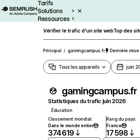
Tarifs
Solutions
Ressources
Entreprises
Vérifier le trafic d'un site web
Top des si
Principal
/
gamingcampus.fr
Dernière mise à
Tous les appareils
juin 
gamingcampus.fr
Statistiques du trafic juin 2026
Éducation
Classement mondial
:
Rang du pays
:
Dans le monde entier
France
374 619
17 598