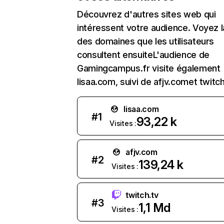
Découvrez d'autres sites web qui
intéressent votre audience. Voyez la
des domaines que les utilisateurs
consultent ensuiteL'audience de
Gamingcampus.fr visite également
lisaa.com, suivi de afjv.comet twitch
lisaa.com
#
1
93,22 k
Visites :
afjv.com
#
2
139,24 k
Visites :
twitch.tv
#
3
1,1 Md
Visites :