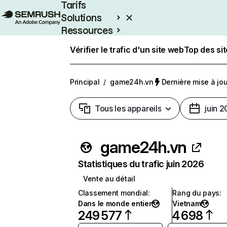
Tarifs
Solutions
Ressources
Entreprises
Vérifier le trafic d'un site web
Top des si
Principal
/
game24h.vn
Dernière mise à jour
Tous les appareils
juin 
game24h.vn
Statistiques du trafic juin 2026
Vente au détail
Classement mondial
:
Rang du pays
:
Dans le monde entier
Vietnam
249 577
4 698