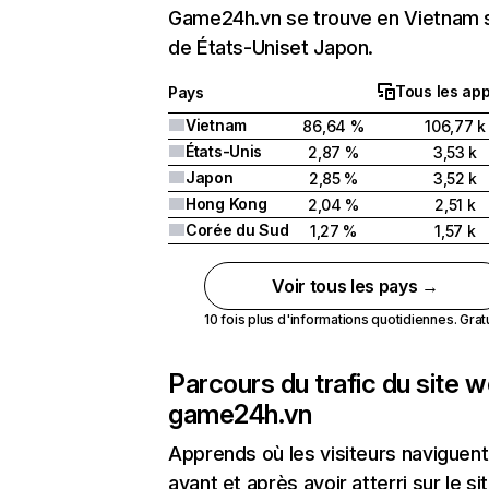
Game24h.vn se trouve en Vietnam s
de États-Uniset Japon.
Tous les app
Pays
Vietnam
86,64 %
106,77 k
États-Unis
2,87 %
3,53 k
Japon
2,85 %
3,52 k
Hong Kong
2,04 %
2,51 k
Corée du Sud
1,27 %
1,57 k
Voir tous les pays →
10 fois plus d'informations quotidiennes. Gratui
Parcours du trafic du site 
game24h.vn
Apprends où les visiteurs naviguent
avant et après avoir atterri sur le si