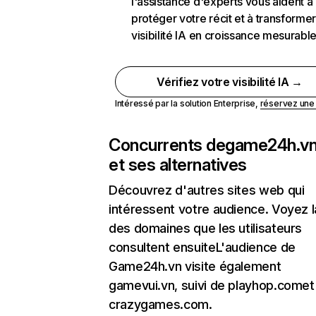
l'assistance d'experts vous aident à
protéger votre récit et à transformer
visibilité IA en croissance mesurabl
Vérifiez votre visibilité IA →
Intéressé par la solution Enterprise,
réservez un
Concurrents de
game24h.v
et ses alternatives
Découvrez d'autres sites web qui
intéressent votre audience. Voyez la
des domaines que les utilisateurs
consultent ensuiteL'audience de
Game24h.vn visite également
gamevui.vn, suivi de playhop.comet
crazygames.com.