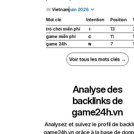
Vietnam
juin 2026
Mot clé
Intention
Position
trò chơi miễn phí
13
I
game miễn phí
11
C
game 24h
7
N
Voir tous les mots clés →
Analyse des
backlinks de
game24h.vn
Analysez et suivez le profil de backl
game24h.vn grâce à la base de don