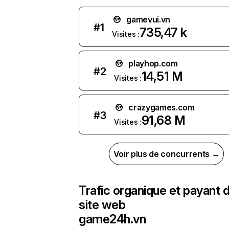
gamevui.vn
#
1
735,47 k
Visites :
playhop.com
#
2
14,51 M
Visites :
crazygames.com
#
3
91,68 M
Visites :
Voir plus de concurrents →
Trafic organique et payant 
site web
game24h.vn