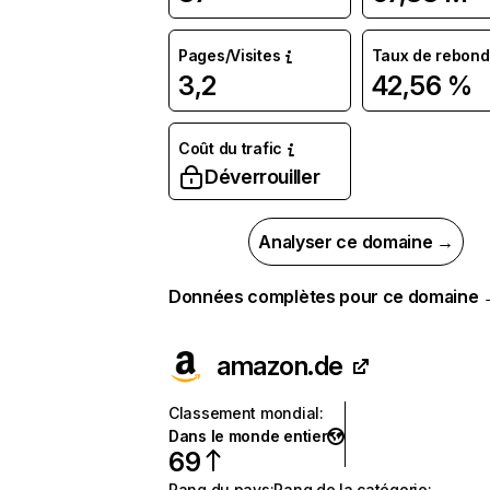
Pages/Visites
Taux de rebond
3,2
42,56 %
Coût du trafic
Déverrouiller
Analyser ce domaine →
Données complètes pour ce domaine
amazon.de
Classement mondial
:
Dans le monde entier
69
Rang du pays
:
Rang de la catégorie
: