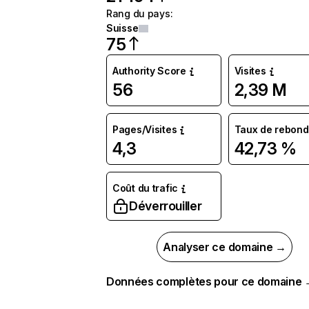
Rang du pays
:
Suisse
75
Authority Score
Visites
56
2,39 M
Pages/Visites
Taux de rebond
4,3
42,73 %
Coût du trafic
Déverrouiller
Analyser ce domaine →
Données complètes pour ce domaine