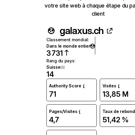
votre site web à chaque étape du p
client
galaxus.ch
Classement mondial
:
Dans le monde entier
3 731
Rang du pays
:
Suisse
14
Authority Score
Visites
71
13,85 M
Pages/Visites
Taux de rebond
4,7
51,42 %