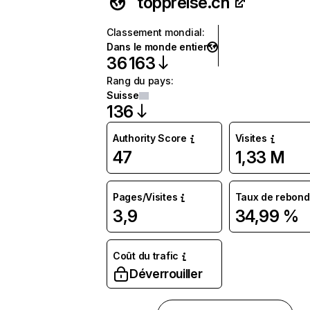
toppreise.ch
Classement mondial
:
Dans le monde entier
36 163
Rang du pays
:
Suisse
136
Authority Score
Visites
47
1,33 M
Pages/Visites
Taux de rebond
3,9
34,99 %
Coût du trafic
Déverrouiller