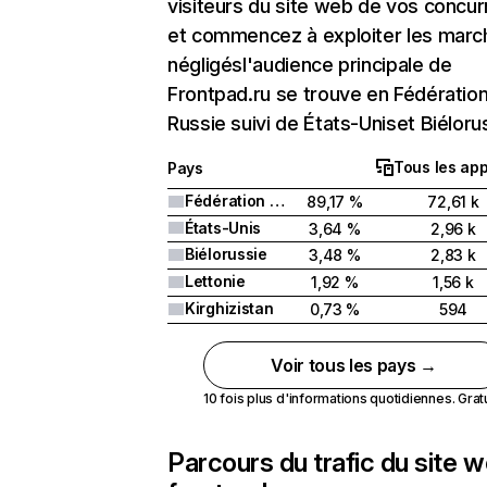
visiteurs du site web de vos concur
et commencez à exploiter les marc
négligésl'audience principale de
Frontpad.ru se trouve en Fédératio
Russie suivi de États-Uniset Biéloru
Tous les app
Pays
Fédération de Russie
89,17 %
72,61 k
États-Unis
3,64 %
2,96 k
Biélorussie
3,48 %
2,83 k
Lettonie
1,92 %
1,56 k
Kirghizistan
0,73 %
594
Voir tous les pays →
10 fois plus d'informations quotidiennes. Gratui
Parcours du trafic du site 