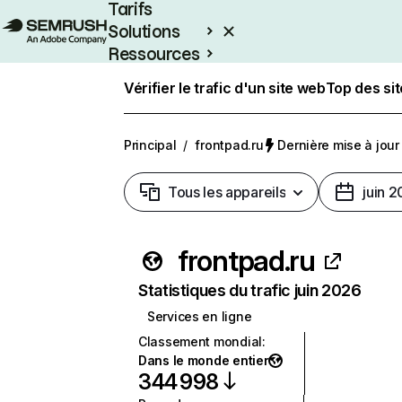
Tarifs
Solutions
Ressources
Entreprises
Vérifier le trafic d'un site web
Top des si
Principal
/
frontpad.ru
Dernière mise à jour 
Tous les appareils
juin 
frontpad.ru
Statistiques du trafic juin 2026
Services en ligne
Classement mondial
:
Dans le monde entier
344 998