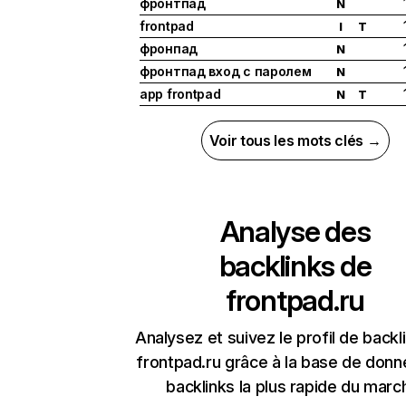
фронтпад
N
frontpad
I
T
фронпад
N
фронтпад вход с паролем
N
app frontpad
N
T
Voir tous les mots clés →
Analyse des
backlinks de
frontpad.ru
Analysez et suivez le profil de backl
frontpad.ru grâce à la base de don
backlinks la plus rapide du marc