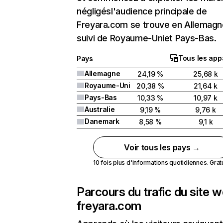
négligésl'audience principale de
Freyara.com se trouve en Allemagn
suivi de Royaume-Uniet Pays-Bas.
Tous les app
Pays
Allemagne
24,19 %
25,68 k
Royaume-Uni
20,38 %
21,64 k
Pays-Bas
10,33 %
10,97 k
Australie
9,19 %
9,76 k
Danemark
8,58 %
9,1 k
Voir tous les pays →
10 fois plus d'informations quotidiennes. Gratui
Parcours du trafic du site 
freyara.com