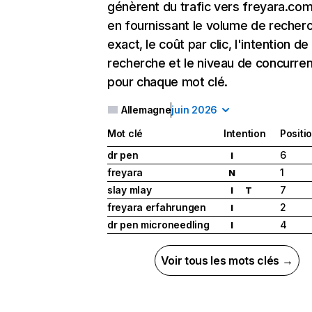
génèrent du trafic vers freyara.com
en fournissant le volume de recher
exact, le coût par clic, l'intention de
recherche et le niveau de concurre
pour chaque mot clé.
Allemagne
juin 2026
Mot clé
Intention
Positi
dr pen
6
I
freyara
1
N
slay mlay
7
I
T
freyara erfahrungen
2
I
dr pen microneedling
4
I
Voir tous les mots clés →