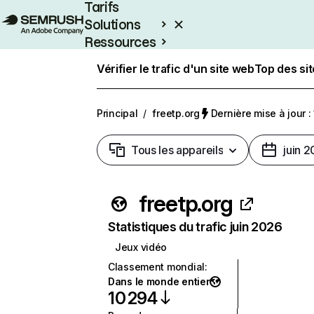
Tarifs
Solutions
Ressources
Entreprises
Vérifier le trafic d'un site web
Top des si
Principal
/
freetp.org
Dernière mise à jour : 
Tous les appareils
juin 
freetp.org
Statistiques du trafic juin 2026
Jeux vidéo
Classement mondial
:
Dans le monde entier
10 294