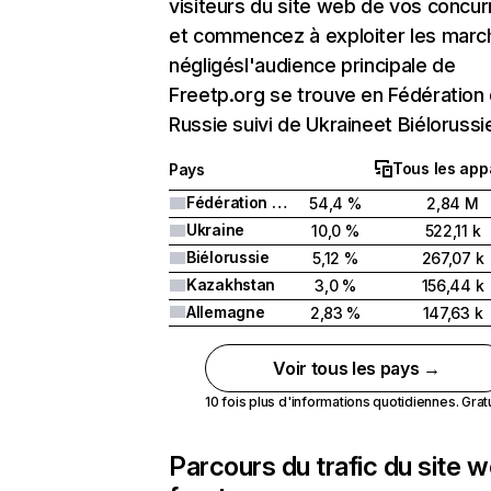
visiteurs du site web de vos concur
et commencez à exploiter les marc
négligésl'audience principale de
Freetp.org se trouve en Fédération
Russie suivi de Ukraineet Biélorussi
Tous les app
Pays
Fédération de Russie
54,4 %
2,84 M
Ukraine
10,0 %
522,11 k
Biélorussie
5,12 %
267,07 k
Kazakhstan
3,0 %
156,44 k
Allemagne
2,83 %
147,63 k
Voir tous les pays →
10 fois plus d'informations quotidiennes. Gratui
Parcours du trafic du site 