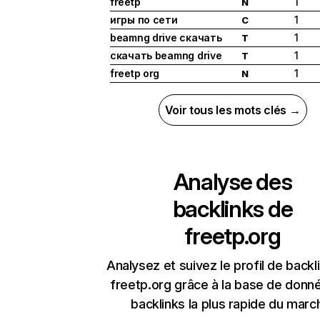
freetp
1
N
игры по сети
1
C
beamng drive скачать
1
T
скачать beamng drive
1
T
freetp org
1
N
Voir tous les mots clés →
Analyse des
backlinks de
freetp.org
Analysez et suivez le profil de backl
freetp.org grâce à la base de donn
backlinks la plus rapide du marc