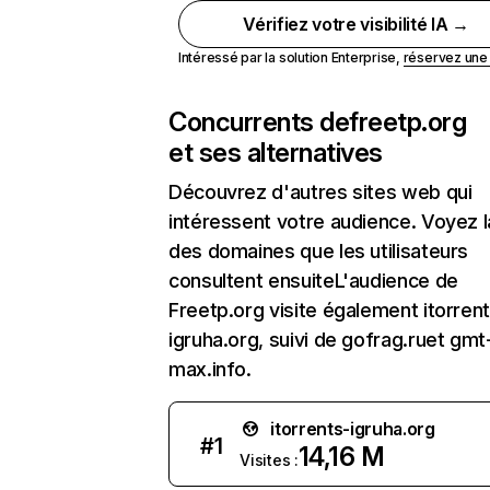
Vérifiez votre visibilité IA →
Intéressé par la solution Enterprise,
réservez un
Concurrents de
freetp.org
et ses alternatives
Découvrez d'autres sites web qui
intéressent votre audience. Voyez la
des domaines que les utilisateurs
consultent ensuiteL'audience de
Freetp.org visite également itorren
igruha.org, suivi de gofrag.ruet gmt
max.info.
itorrents-igruha.org
#
1
14,16 M
Visites :