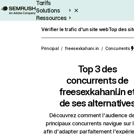
Tarifs
Solutions
Ressources
Entreprises
Vérifier le trafic d'un site web
Top des si
Principal
/
freesexkahani.in
/
Concurrents
Top 3 des
concurrents de
freesexkahani.in e
de ses alternative
Découvrez comment l'audience d
principaux concurrents navigue sur 
afin d'adapter parfaitement l'expéri