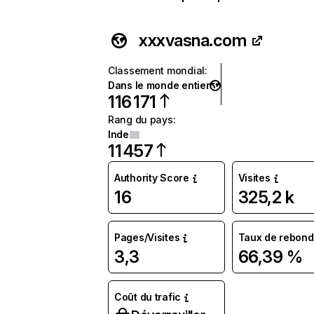
xxxvasna.com
Classement mondial
:
Dans le monde entier
116 171
Rang du pays
:
Inde
11 457
Authority Score
Visites
16
325,2 k
Pages/Visites
Taux de rebond
3,3
66,39 %
Coût du trafic