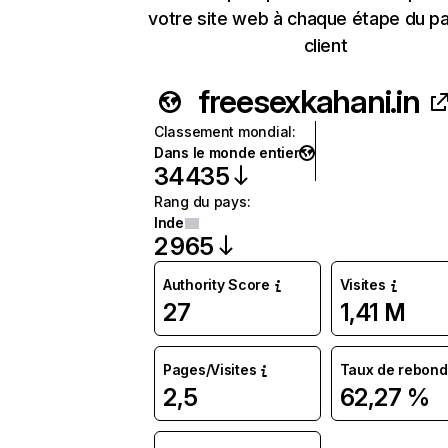
votre site web à chaque étape du p
client
freesexkahani.in
Classement mondial
:
Dans le monde entier
34 435
Rang du pays
:
Inde
2 965
Authority Score
Visites
27
1,41 M
Pages/Visites
Taux de rebond
2,5
62,27 %