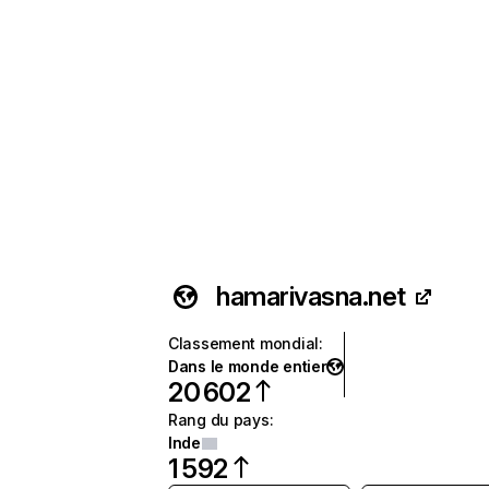
hamarivasna.net
Classement mondial
:
Dans le monde entier
20 602
Rang du pays
:
Inde
1 592