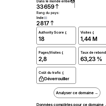
Dans le monde entier
33 659
Rang du pays
:
Inde
2 817
Authority Score
Visites
18
1,44 M
Pages/Visites
Taux de rebond
2,8
63,23 %
Coût du trafic
Déverrouiller
Analyser ce domaine →
Données complètes pour ce domaine