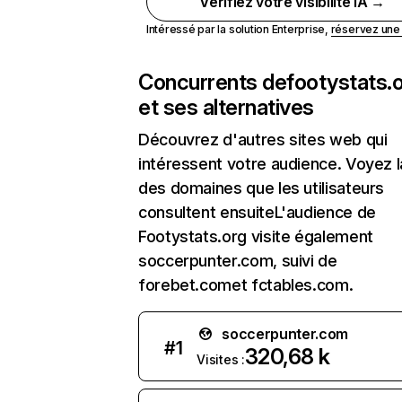
Vérifiez votre visibilité IA →
Intéressé par la solution Enterprise,
réservez un
Concurrents de
footystats.
et ses alternatives
Découvrez d'autres sites web qui
intéressent votre audience. Voyez la
des domaines que les utilisateurs
consultent ensuiteL'audience de
Footystats.org visite également
soccerpunter.com, suivi de
forebet.comet fctables.com.
soccerpunter.com
#
1
320,68 k
Visites :