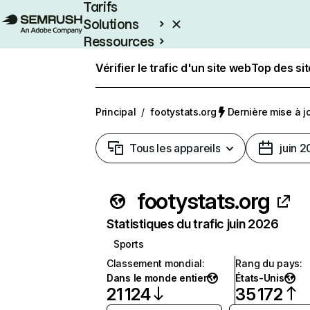
Tarifs
Solutions
Ressources
Entreprises
Vérifier le trafic d'un site web
Top des si
Principal
/
footystats.org
Dernière mise à jo
Tous les appareils
juin 
footystats.org
Statistiques du trafic juin 2026
Sports
Classement mondial
:
Rang du pays
:
Dans le monde entier
États-Unis
21 124
35 172