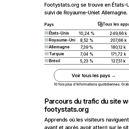
Footystats.org se trouve en États-
suivi de Royaume-Uniet Allemagne.
Tous les appa
Pays
États-Unis
10,24 %
249,66 k
Royaume-Uni
8,52 %
207,66 k
Allemagne
7,39 %
180,12 k
Turquie
7,04 %
171,72 k
Brésil
5,23 %
127,51 k
Voir tous les pays →
10 fois plus d'informations quotidiennes. Gratui
Parcours du trafic du site 
footystats.org
Apprends où les visiteurs naviguent
avant et après avoir atterri sur le si