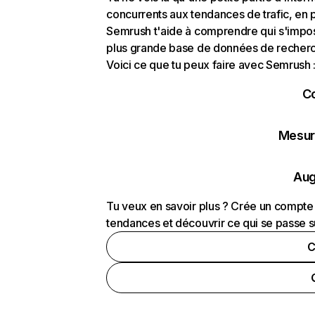
concurrents aux tendances de trafic, en pa
Semrush t'aide à comprendre qui s'impose
plus grande base de données de recherch
Voici ce que tu peux faire avec Semrush 
C
Mesure
Aug
Tu veux en savoir plus ? Crée un compte 
tendances et découvrir ce qui se passe s
C