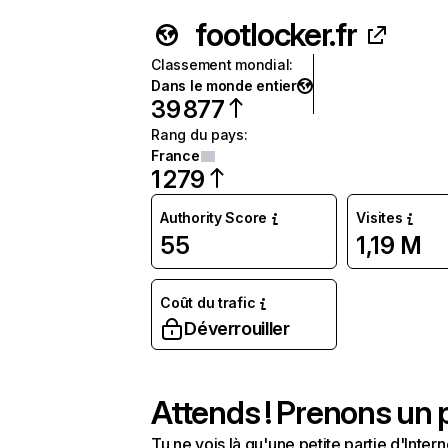
footlocker.fr
Classement mondial
:
Dans le monde entier
39 877
Rang du pays
:
France
1 279
Authority Score
Visites
55
1,19 M
Coût du trafic
Déverrouiller
Attends ! Prenons un p
Tu ne vois là qu'une petite partie d'Int