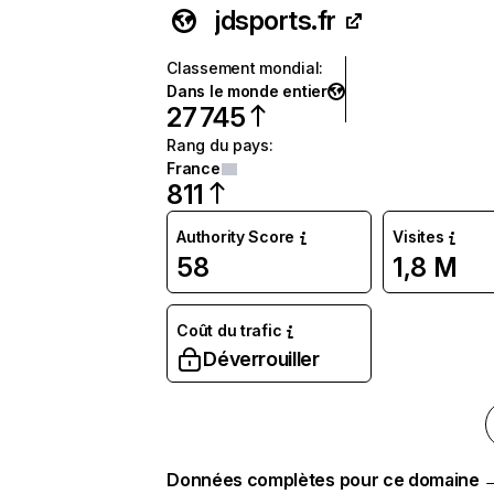
jdsports.fr
Classement mondial
:
Dans le monde entier
27 745
Rang du pays
:
France
811
Authority Score
Visites
58
1,8 M
Coût du trafic
Déverrouiller
Données complètes pour ce domaine 