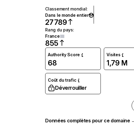
Classement mondial
:
Dans le monde entier
27 789
Rang du pays
:
France
855
Authority Score
Visites
68
1,79 M
Coût du trafic
Déverrouiller
Données complètes pour ce domaine 