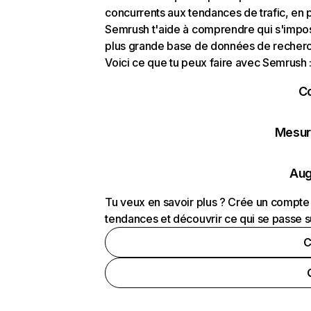
concurrents aux tendances de trafic, en pa
Semrush t'aide à comprendre qui s'impose
plus grande base de données de recherch
Voici ce que tu peux faire avec Semrush 
C
Mesure
Aug
Tu veux en savoir plus ? Crée un compte 
tendances et découvrir ce qui se passe s
C