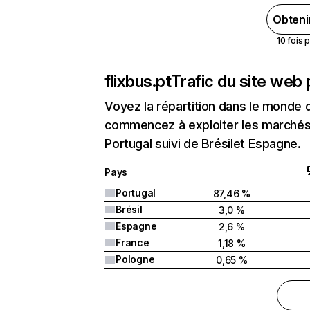
Obteni
10 fois 
flixbus.pt
Trafic du site web
Voyez la répartition dans le monde 
commencez à exploiter les marchés n
Portugal suivi de Brésilet Espagne.
Pays
Portugal
87,46 %
Brésil
3,0 %
Espagne
2,6 %
France
1,18 %
Pologne
0,65 %