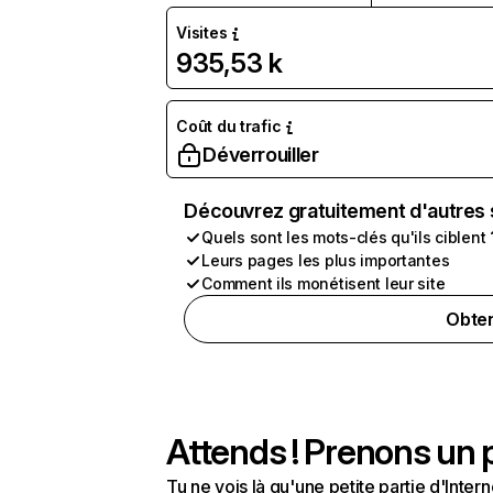
Visites
935,53 k
Coût du trafic
Déverrouiller
Découvrez gratuitement d'autres 
Quels sont les mots-clés qu'ils ciblent 
Leurs pages les plus importantes
Comment ils monétisent leur site
Obten
Attends ! Prenons un p
Tu ne vois là qu'une petite partie d'Int