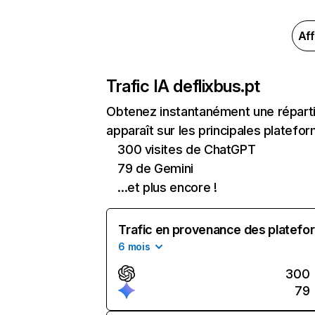
Aff
Trafic IA de
flixbus.pt
Obtenez instantanément une répartit
apparaît sur les principales platefor
300 visites de ChatGPT
79 de Gemini
...et plus encore !
Trafic en provenance des platefor
6 mois
300
79