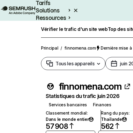
Tarifs
Solutions
Ressources
Entreprises
Vérifier le trafic d'un site web
Top des si
Principal
/
finnomena.com
Dernière mise à j
Tous les appareils
juin 
finnomena.com
Statistiques du trafic juin 2026
Services bancaires
Finances
Classement mondial
:
Rang du pays
:
Dans le monde entier
Thaïlande
57 908
562