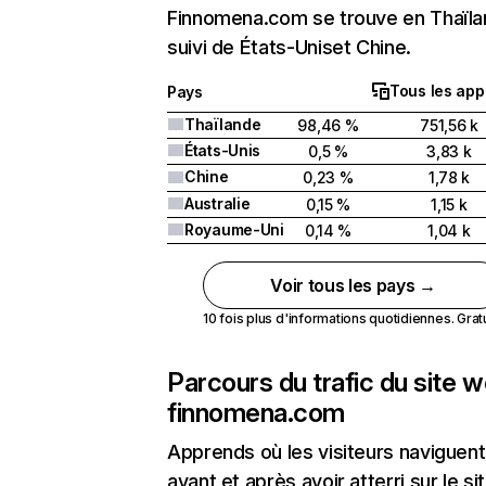
Finnomena.com se trouve en Thaïl
suivi de États-Uniset Chine.
Tous les app
Pays
Thaïlande
98,46 %
751,56 k
États-Unis
0,5 %
3,83 k
Chine
0,23 %
1,78 k
Australie
0,15 %
1,15 k
Royaume-Uni
0,14 %
1,04 k
Voir tous les pays →
10 fois plus d'informations quotidiennes. Gratui
Parcours du trafic du site 
finnomena.com
Apprends où les visiteurs naviguent
avant et après avoir atterri sur le si