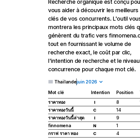
Recherche organique
est conçu pou
vous aider à découvrir les meilleur
clés de vos concurrents. L'outil vou
montrera les principaux mots clés q
génèrent du trafic vers finnomena.
tout en fournissant le volume de
recherche exact, le coût par clic,
l'intention de recherche et le nivea
concurrence pour chaque mot clé.
Thaïlande
juin 2026
Mot clé
Intention
Position
ราคาทอง
8
I
ราคาทองวันนี้
14
C
ราคาทองวันนี้ล่าสุด
9
I
finnomena
1
N
กราฟ ราคา ทอง
4
C