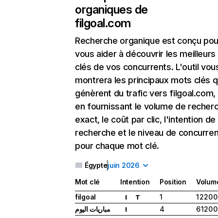
organiques de
filgoal.com
Recherche organique
est conçu pou
vous aider à découvrir les meilleur
clés de vos concurrents. L'outil vou
montrera les principaux mots clés q
génèrent du trafic vers filgoal.com,
en fournissant le volume de recher
exact, le coût par clic, l'intention de
recherche et le niveau de concurre
pour chaque mot clé.
Égypte
juin 2026
Mot clé
Intention
Position
Volum
filgoal
1
1 220 
I
T
مباريات اليوم
4
6 120 
I