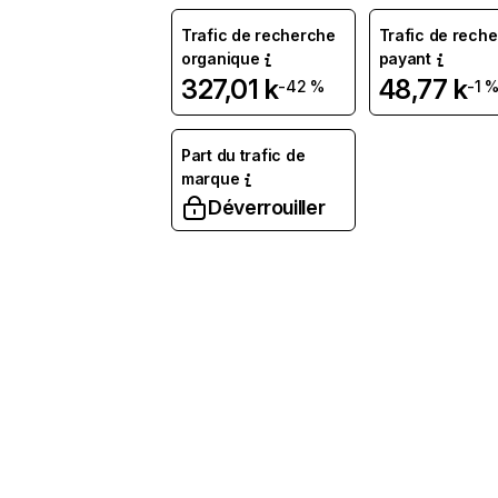
Trafic de recherche
Trafic de rech
organique
payant
327,01 k
48,77 k
-42 %
-1 
Part du trafic de
marque
Déverrouiller