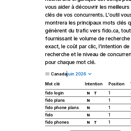
vous aider à découvrir les meilleur
clés de vos concurrents. L'outil vou
montrera les principaux mots clés q
génèrent du trafic vers fido.ca, tou
fournissant le volume de recherche
exact, le coût par clic, l'intention de
recherche et le niveau de concurre
pour chaque mot clé.
Canada
juin 2026
Mot clé
Intention
Position
fido login
1
N
T
fido plans
1
N
fido phone plans
1
N
fido
1
N
fido phones
1
N
T