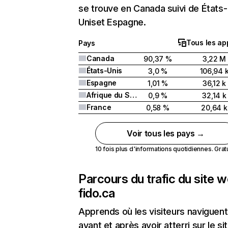
se trouve en Canada suivi de États-
Uniset Espagne.
Tous les ap
Pays
Canada
90,37 %
3,22 M
États-Unis
3,0 %
106,94 
Espagne
1,01 %
36,12 k
Afrique du Sud
0,9 %
32,14 k
France
0,58 %
20,64 k
Voir tous les pays →
10 fois plus d'informations quotidiennes. Gratui
Parcours du trafic du site 
fido.ca
Apprends où les visiteurs naviguent
avant et après avoir atterri sur le si