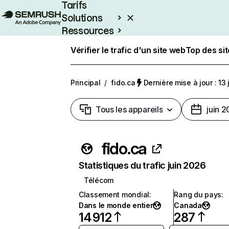
Tarifs
Solutions
Ressources
Entreprises
Vérifier le trafic d'un site web
Top des si
Principal
/
fido.ca
Dernière mise à jour : 13 
Tous les appareils
juin 
fido.ca
Statistiques du trafic juin 2026
Télécom
Classement mondial
:
Rang du pays
:
Dans le monde entier
Canada
14 912
287