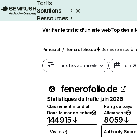
Tarifs
Solutions
Ressources
Entreprises
Vérifier le trafic d'un site web
Top des si
Principal
/
fenerofolio.de
Dernière mise à jo
Tous les appareils
juin 
fenerofolio.de
Statistiques du trafic juin 2026
Classement mondial
:
Rang du pays
:
Dans le monde entier
Allemagne
144 915
8 059
Visites
Authority Score