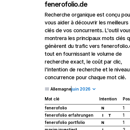
fenerofolio.de
Recherche organique
est conçu pou
vous aider à découvrir les meilleur
clés de vos concurrents. L'outil vou
montrera les principaux mots clés q
génèrent du trafic vers fenerofolio.
tout en fournissant le volume de
recherche exact, le coût par clic,
l'intention de recherche et le nivea
concurrence pour chaque mot clé.
Allemagne
juin 2026
Mot clé
Intention
Pos
fenerofolio
1
N
fenerofolio erfahrungen
1
I
T
fenerofolio portfolio
1
N
maxim investiert
2
I