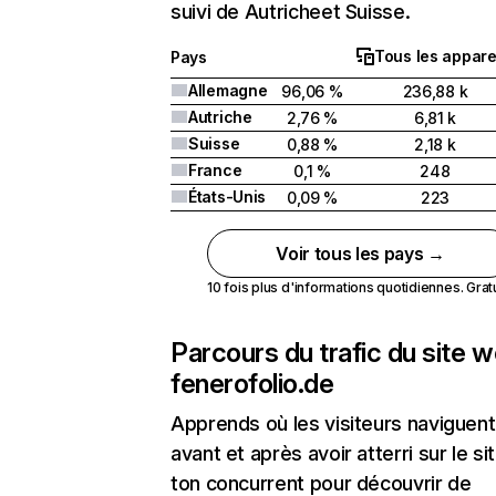
suivi de Autricheet Suisse.
Tous les appare
Pays
Allemagne
96,06 %
236,88 k
Autriche
2,76 %
6,81 k
Suisse
0,88 %
2,18 k
France
0,1 %
248
États-Unis
0,09 %
223
Voir tous les pays →
10 fois plus d'informations quotidiennes. Gratui
Parcours du trafic du site 
fenerofolio.de
Apprends où les visiteurs naviguent
avant et après avoir atterri sur le si
ton concurrent pour découvrir de