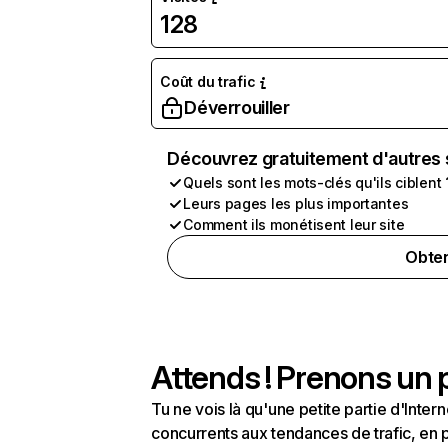
128
Coût du trafic
Déverrouiller
Découvrez gratuitement d'autres 
Quels sont les mots-clés qu'ils ciblent 
Leurs pages les plus importantes
Comment ils monétisent leur site
Obten
Attends ! Prenons un p
Tu ne vois là qu'une petite partie d'Int
concurrents aux tendances de trafic, en pa