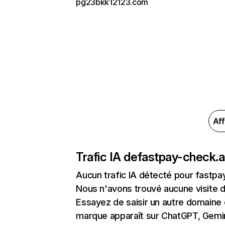
pg23bkk12123.com
Aff
Trafic IA de
fastpay-check.a
Aucun trafic IA détecté pour fastpa
Nous n'avons trouvé aucune visite 
Essayez de saisir un autre domaine o
marque apparaît sur ChatGPT, Gemini