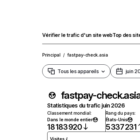
Vérifier le trafic d'un site web
Top des si
Principal
/
fastpay-check.asia
Tous les appareils
juin 2
fastpay-check.asi
Statistiques du trafic juin 2026
Classement mondial
:
Rang du pays
:
Dans le monde entier
États-Unis
18 183 920
5 337 231
Visites