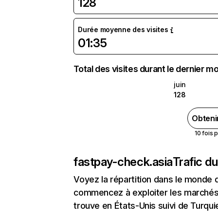
128
Durée moyenne des visites
01:35
Total des visites durant le dernier mo
juin
128
Obteni
10 fois 
fastpay-check.asia
Trafic d
Voyez la répartition dans le monde 
commencez à exploiter les marchés 
trouve en États-Unis suivi de Turqu