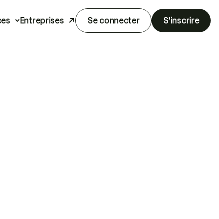
ces
Entreprises
Se connecter
S'inscrire