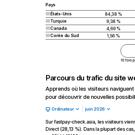
Pays
États-Unis
84,38 %
Turquie
9,38 %
Canada
4,69 %
Corée du Sud
1,56 %
10 fois 
Parcours du trafic du site 
Apprends où les visiteurs naviguent a
pour découvrir de nouvelles possibilit
Ordinateur
juin 2026
Sur fastpay-check.asia, les visiteurs vie
Direct (28,13 %). Dans la plupart des cas, 