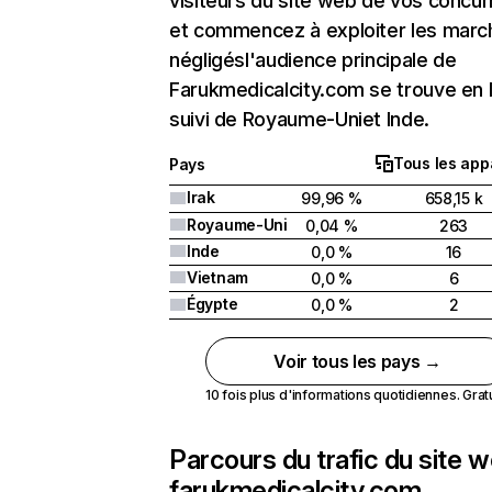
visiteurs du site web de vos concur
et commencez à exploiter les marc
négligésl'audience principale de
Farukmedicalcity.com se trouve en 
suivi de Royaume-Uniet Inde.
Tous les app
Pays
Irak
99,96 %
658,15 k
Royaume-Uni
0,04 %
263
Inde
0,0 %
16
Vietnam
0,0 %
6
Égypte
0,0 %
2
Voir tous les pays →
10 fois plus d'informations quotidiennes. Gratui
Parcours du trafic du site 
farukmedicalcity.com