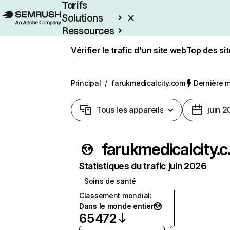
Tarifs
Solutions
Ressources
Entreprises
Vérifier le trafic d'un site web
Top des si
Principal
/
farukmedicalcity.com
Dernière mi
Tous les appareils
juin 
faru
Statistiques du trafic juin 2026
Soins de santé
Classement mondial
:
Dans le monde entier
65 472