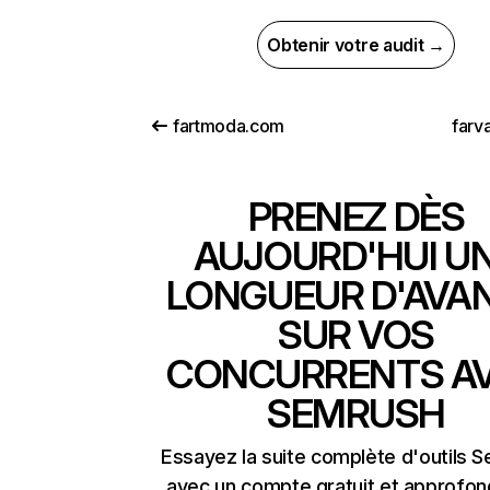
Obtenir votre audit →
fartmoda.com
farva
PRENEZ DÈS
AUJOURD'HUI U
LONGUEUR D'AVA
SUR VOS
CONCURRENTS A
SEMRUSH
Essayez la suite complète d'outils 
avec un compte gratuit et approfon