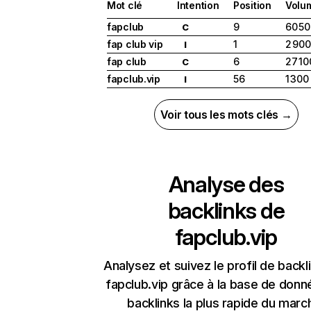
Mot clé
Intention
Position
Volu
fapclub
9
60 50
C
fap club vip
1
2 900
I
fap club
6
27 10
C
fapclub.vip
56
1 300
I
Voir tous les mots clés →
Analyse des
backlinks de
fapclub.vip
Analysez et suivez le profil de backl
fapclub.vip grâce à la base de don
backlinks la plus rapide du marc