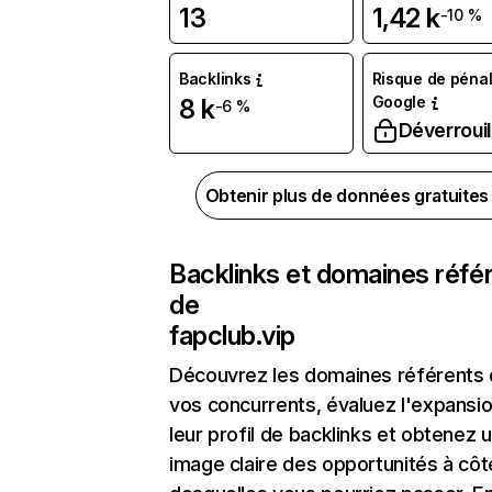
13
1,42 k
-10 %
Backlinks
Risque de pénal
Google
8 k
-6 %
Déverrouil
Obtenir plus de données gratuite
Backlinks et domaines réfé
de
fapclub.vip
Découvrez les domaines référents
vos concurrents, évaluez l'expansi
leur profil de backlinks et obtenez 
image claire des opportunités à côt