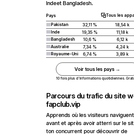
Indeet Bangladesh.
Tous les appa
Pays
Pakistan
32,11 %
18,54 k
Inde
19,35 %
11,18 k
Bangladesh
10,6 %
6,12 k
Australie
7,34 %
4,24 k
Royaume-Uni
6,74 %
3,89 k
Voir tous les pays →
10 fois plus d'informations quotidiennes. Gratui
Parcours du trafic du site 
fapclub.vip
Apprends où les visiteurs naviguent
avant et après avoir atterri sur le si
ton concurrent pour découvrir de