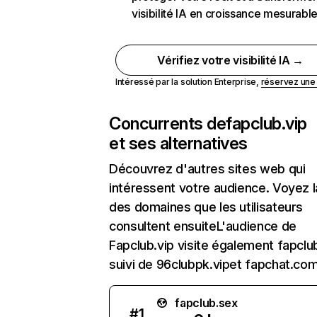
visibilité IA en croissance mesurabl
Vérifiez votre visibilité IA →
Intéressé par la solution Enterprise,
réservez un
Concurrents de
fapclub.vip
et ses alternatives
Découvrez d'autres sites web qui
intéressent votre audience. Voyez la
des domaines que les utilisateurs
consultent ensuiteL'audience de
Fapclub.vip visite également fapclu
suivi de 96clubpk.vipet fapchat.com
fapclub.sex
#
1