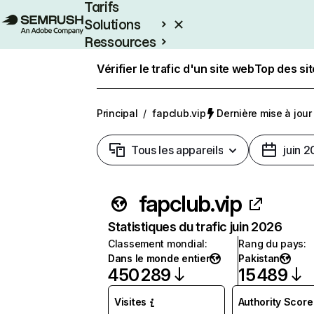
Tarifs
Solutions
Ressources
Entreprises
Vérifier le trafic d'un site web
Top des si
Principal
/
fapclub.vip
Dernière mise à jour 
Tous les appareils
juin 
fapclub.vip
Statistiques du trafic juin 2026
Classement mondial
:
Rang du pays
:
Dans le monde entier
Pakistan
450 289
15 489
Visites
Authority Score