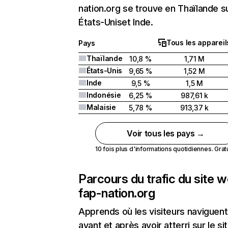
nation.org se trouve en Thaïlande su
États-Uniset Inde.
Tous les appareil
Pays
Thaïlande
10,8 %
1,71 M
États-Unis
9,65 %
1,52 M
Inde
9,5 %
1,5 M
Indonésie
6,25 %
987,61 k
Malaisie
5,78 %
913,37 k
Voir tous les pays →
10 fois plus d'informations quotidiennes. Gratui
Parcours du trafic du site 
fap-nation.org
Apprends où les visiteurs naviguent
avant et après avoir atterri sur le si