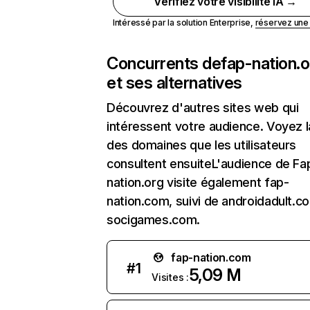
Vérifiez votre visibilité IA →
Intéressé par la solution Enterprise,
réservez un
Concurrents de
fap-nation.
et ses alternatives
Découvrez d'autres sites web qui
intéressent votre audience. Voyez la
des domaines que les utilisateurs
consultent ensuiteL'audience de Fa
nation.org visite également fap-
nation.com, suivi de androidadult.c
socigames.com.
fap-nation.com
#
1
5,09 M
Visites :