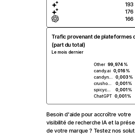
193
176
166
Trafic provenant de plateformes 
(part du total)
Le mois dernier
Other
99,974 %
candy.ai
0,016 %
candynetwork.ai
0,003 %
crushon.ai
0,001 %
spicychat.ai
0,001 %
ChatGPT
0,001 %
Besoin d'aide pour accroître votre
visibilité de recherche IA et la prés
de votre marque ? Testez nos solut