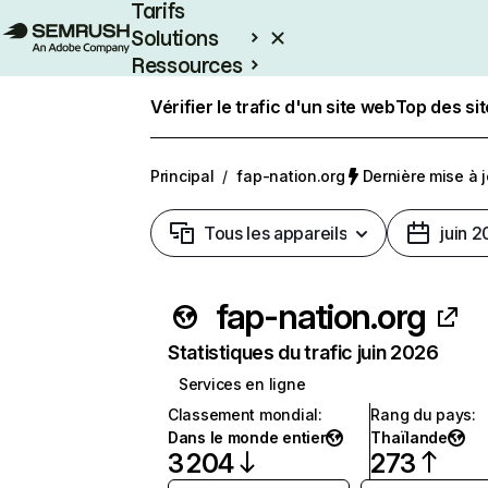
Tarifs
Solutions
Ressources
Entreprises
Vérifier le trafic d'un site web
Top des si
Principal
/
fap-nation.org
Dernière mise à jo
Tous les appareils
juin 
fap-nation.org
Statistiques du trafic juin 2026
Services en ligne
Classement mondial
:
Rang du pays
:
Dans le monde entier
Thaïlande
3 204
273