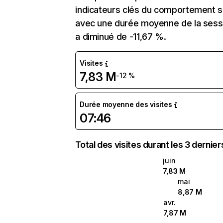
indicateurs clés du comportement sur
avec une durée moyenne de la sessio
a diminué de -11,67 %.
Visites
7,83 M
-12 %
Durée moyenne des visites
07:46
Total des visites durant les 3 dernie
juin
7,83 M
mai
8,87 M
avr.
7,87 M