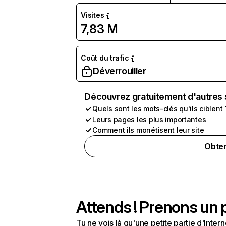
Visites
7,83 M
Coût du trafic
Déverrouiller
Découvrez gratuitement d'autres 
Quels sont les mots-clés qu'ils ciblent 
Leurs pages les plus importantes
Comment ils monétisent leur site
Obten
Attends ! Prenons un p
Tu ne vois là qu'une petite partie d'Int