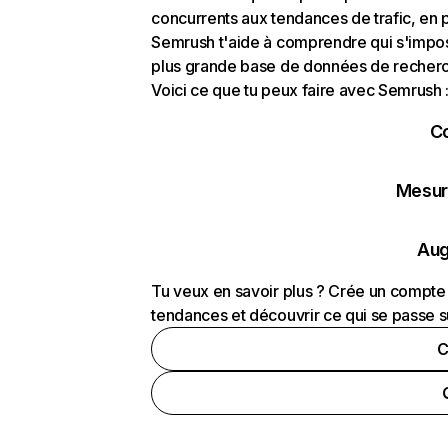
concurrents aux tendances de trafic, en pa
Semrush t'aide à comprendre qui s'impose
plus grande base de données de recherch
Voici ce que tu peux faire avec Semrush 
C
Mesure
Aug
Tu veux en savoir plus ? Crée un compte 
tendances et découvrir ce qui se passe s
C