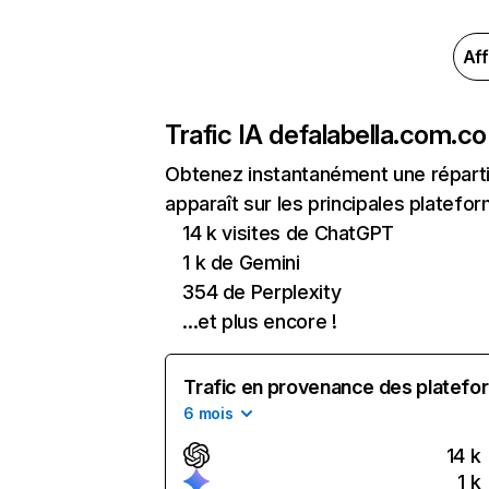
Aff
Trafic IA de
falabella.com.co
Obtenez instantanément une réparti
apparaît sur les principales platefor
14 k visites de ChatGPT
1 k de Gemini
354 de Perplexity
...et plus encore !
Trafic en provenance des platefor
6 mois
14 k
1 k