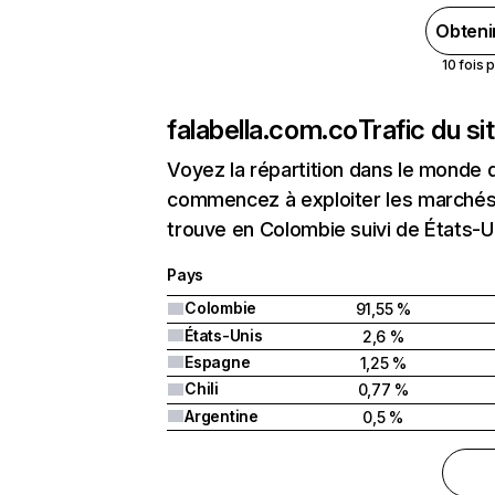
Obteni
10 fois 
falabella.com.co
Trafic du s
Voyez la répartition dans le monde 
commencez à exploiter les marchés 
trouve en Colombie suivi de États-
Pays
Colombie
91,55 %
États-Unis
2,6 %
Espagne
1,25 %
Chili
0,77 %
Argentine
0,5 %