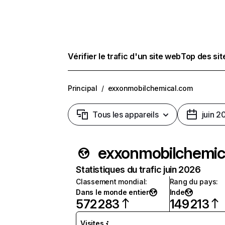
Vérifier le trafic d'un site web
Top des si
Principal
/
exxonmobilchemical.com
Tous les appareils
juin 2
exxonmobilchemic
Statistiques du trafic juin 2026
Classement mondial
:
Rang du pays
:
Dans le monde entier
Inde
572 283
149 213
Visites