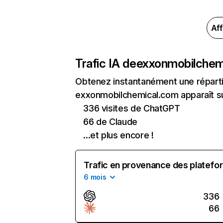
Aff
Trafic IA de
exxonmobilchem
Obtenez instantanément une réparti
exxonmobilchemical.com apparaît sur
336 visites de ChatGPT
66 de Claude
...et plus encore !
Trafic en provenance des platefor
6 mois
336
66