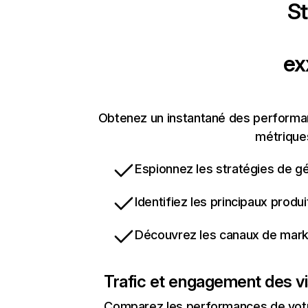
St
ex
Obtenez un instantané des performan
métriques
Espionnez les stratégies de gé
Identifiez les principaux produ
Découvrez les canaux de marke
Trafic et engagement des vi
Comparez les performances de votre