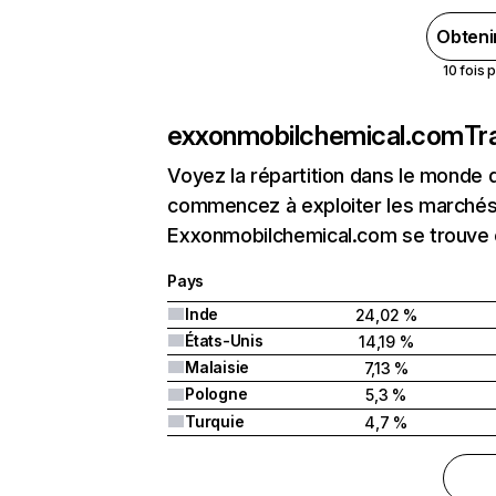
Obteni
10 fois 
exxonmobilchemical.com
Tr
Voyez la répartition dans le monde 
commencez à exploiter les marchés 
Exxonmobilchemical.com se trouve en
Pays
Inde
24,02 %
États-Unis
14,19 %
Malaisie
7,13 %
Pologne
5,3 %
Turquie
4,7 %