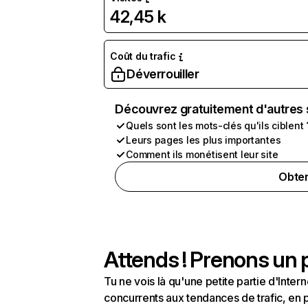
42,45 k
Coût du trafic
Déverrouiller
Découvrez gratuitement d'autres 
Quels sont les mots-clés qu'ils ciblent 
Leurs pages les plus importantes
Comment ils monétisent leur site
Obten
Attends ! Prenons un p
Tu ne vois là qu'une petite partie d'Int
concurrents aux tendances de trafic, en pa