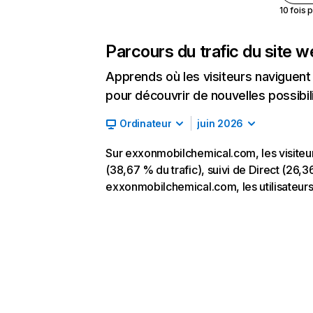
10 fois 
Parcours du trafic du site 
Apprends où les visiteurs naviguent a
pour découvrir de nouvelles possibilit
Ordinateur
juin 2026
Sur exxonmobilchemical.com, les visite
(38,67 % du trafic), suivi de Direct (26,3
exxonmobilchemical.com, les utilisateurs