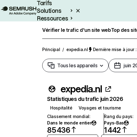
Tarifs
Solutions
Ressources
Entreprises
Vérifier le trafic d'un site web
Top des si
Principal
/
expedia.nl
Dernière mise à jour :
Tous les appareils
juin 
expedia.nl
Statistiques du trafic juin 2026
Hospitalité
Voyages et tourisme
Classement mondial
:
Rang du pays
:
Dans le monde entier
Pays-Bas
85 436
1 442