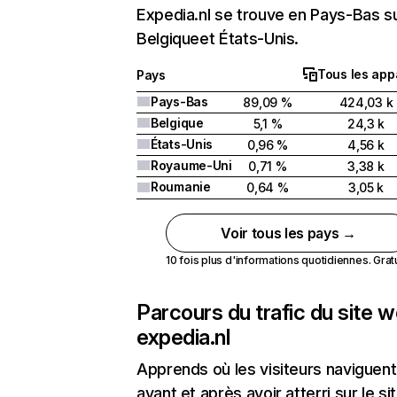
Expedia.nl se trouve en Pays-Bas su
Belgiqueet États-Unis.
Tous les app
Pays
Pays-Bas
89,09 %
424,03 k
Belgique
5,1 %
24,3 k
États-Unis
0,96 %
4,56 k
Royaume-Uni
0,71 %
3,38 k
Roumanie
0,64 %
3,05 k
Voir tous les pays →
10 fois plus d'informations quotidiennes. Gratui
Parcours du trafic du site 
expedia.nl
Apprends où les visiteurs naviguent
avant et après avoir atterri sur le si