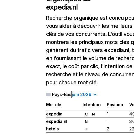
expedia.nl
Recherche organique
est conçu pou
vous aider à découvrir les meilleur
clés de vos concurrents. L'outil vou
montrera les principaux mots clés q
génèrent du trafic vers expedia.nl, 
en fournissant le volume de recher
exact, le coût par clic, l'intention de
recherche et le niveau de concurre
pour chaque mot clé.
Pays-Bas
juin 2026
Mot clé
Intention
Position
V
expedia
1
49
C
N
expedia nl
1
3 
N
hotels
2
22
T