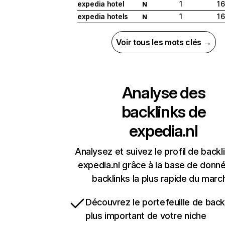
expedia hotel
1
1 
N
expedia hotels
1
1 
N
Voir tous les mots clés →
Analyse des
backlinks de
expedia.nl
Analysez et suivez le profil de backl
expedia.nl grâce à la base de donn
backlinks la plus rapide du marc
Découvrez le portefeuille de backl
plus important de votre niche