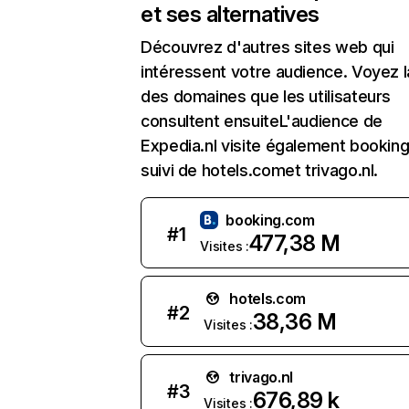
et ses alternatives
Découvrez d'autres sites web qui
intéressent votre audience. Voyez la
des domaines que les utilisateurs
consultent ensuiteL'audience de
Expedia.nl visite également bookin
suivi de hotels.comet trivago.nl.
booking.com
#
1
477,38 M
Visites :
hotels.com
#
2
38,36 M
Visites :
trivago.nl
#
3
676,89 k
Visites :