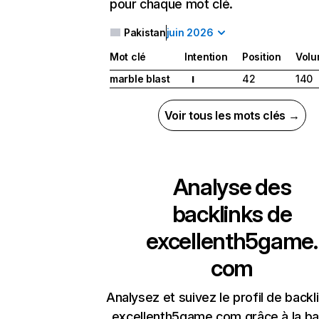
pour chaque mot clé.
Pakistan
juin 2026
Mot clé
Intention
Position
Vol
marble blast
42
140
I
Voir tous les mots clés →
Analyse des
backlinks de
excellenth5game.
com
Analysez et suivez le profil de backl
excellenth5game.com grâce à la b