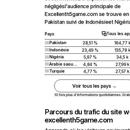
négligésl'audience principale de
Excellenth5game.com se trouve en
Pakistan suivi de Indonésieet Nigéri
Tous les ap
Pays
Pakistan
28,51 %
164,77 
Indonésie
23,49 %
135,78 
Nigéria
5,97 %
34,5 k
Arabie saoudite
4,84 %
27,99 k
Turquie
4,77 %
27,57 k
Voir tous les pays →
10 fois plus d'informations quotidiennes. Gratui
Parcours du trafic du site 
excellenth5game.com