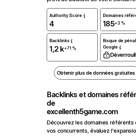
Authority Score
Domaines référ
4
185
+3 %
Backlinks
Risque de pénal
Google
1,2 k
+71 %
Déverrouil
Obtenir plus de données gratuite
Backlinks et domaines réfé
de
excellenth5game.com
Découvrez les domaines référents
vos concurrents, évaluez l'expansi