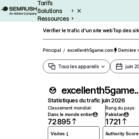
Tarifs
Solutions
Ressources
Entreprises
Vérifier le trafic d'un site web
Top des si
Principal
/
excellenth5game.com
Dernière m
Tous les appareils
juin 
excellen
Statistiques du trafic juin 2026
Classement mondial
:
Rang du pays
:
Dans le monde entier
Pakistan
72 895
1 721
Visites
Authority Score