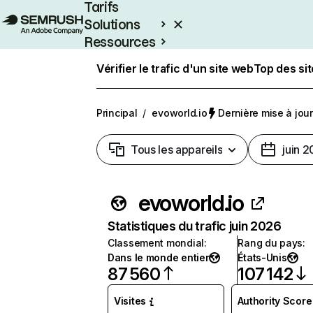
Tarifs
Solutions
Ressources
Entreprises
Vérifier le trafic d'un site web
Top des si
Principal
/
evoworld.io
Dernière mise à jour 
Tous les appareils
juin 
evoworld.io
Statistiques du trafic juin 2026
Classement mondial
:
Rang du pays
:
Dans le monde entier
États-Unis
87 560
107 142
Visites
Authority Score