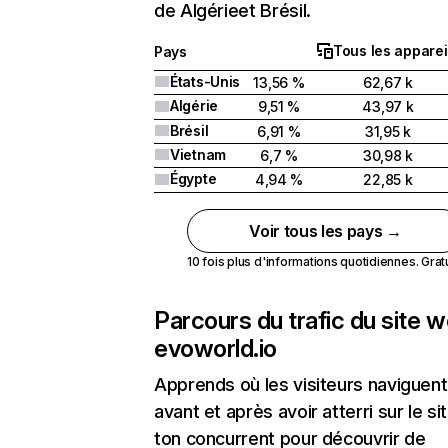
de Algérieet Brésil.
Tous les apparei
Pays
États-Unis
13,56 %
62,67 k
Algérie
9,51 %
43,97 k
Brésil
6,91 %
31,95 k
Vietnam
6,7 %
30,98 k
Égypte
4,94 %
22,85 k
Voir tous les pays →
10 fois plus d'informations quotidiennes. Gratui
Parcours du trafic du site 
evoworld.io
Apprends où les visiteurs naviguent
avant et après avoir atterri sur le si
ton concurrent pour découvrir de