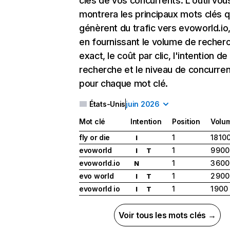
clés de vos concurrents. L'outil vou
montrera les principaux mots clés q
génèrent du trafic vers evoworld.io,
en fournissant le volume de recher
exact, le coût par clic, l'intention de
recherche et le niveau de concurre
pour chaque mot clé.
États-Unis
juin 2026
Mot clé
Intention
Position
Volu
fly or die
1
18 10
I
evoworld
1
9 900
I
T
evoworld.io
1
3 600
N
evo world
1
2 900
I
T
evoworld io
1
1 900
I
T
Voir tous les mots clés →