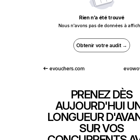
Rien n’a été trouvé
Nous n'avons pas de données à affich
Obtenir votre audit →
evouchers.com
evowo
PRENEZ DÈS
AUJOURD'HUI U
LONGUEUR D'AVA
SUR VOS
CONCURRENTS A