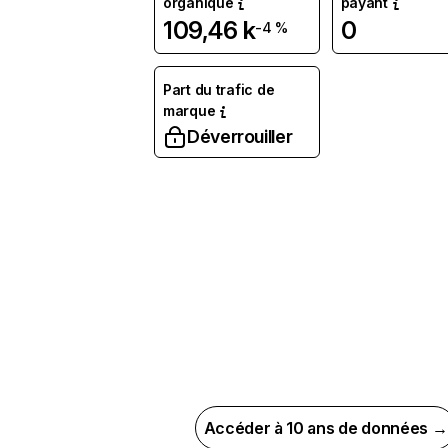
organique
payant
109,46 k
0
-4 %
Part du trafic de
marque
Déverrouiller
Accéder à 10 ans de données →