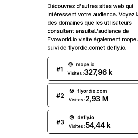
Découvrez d'autres sites web qui
intéressent votre audience. Voyez la
des domaines que les utilisateurs
consultent ensuiteL'audience de
Evoworld.io visite également mope.
suivi de flyordie.comet defly.io.
mope.io
#
1
327,96 k
Visites :
flyordie.com
#
2
2,93 M
Visites :
defly.io
#
3
54,44 k
Visites :