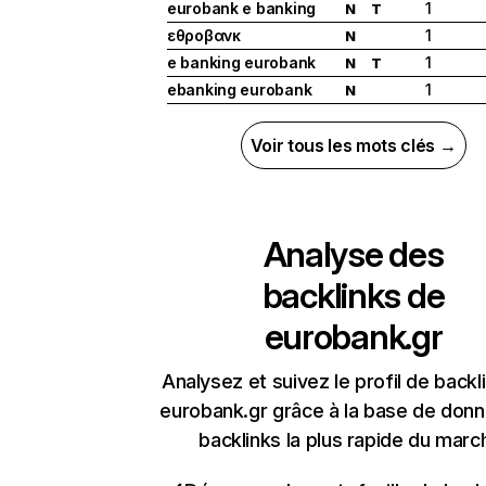
eurobank e banking
1
N
T
εθροβανκ
1
N
e banking eurobank
1
N
T
ebanking eurobank
1
N
Voir tous les mots clés →
Analyse des
backlinks de
eurobank.gr
Analysez et suivez le profil de backl
eurobank.gr grâce à la base de don
backlinks la plus rapide du marc