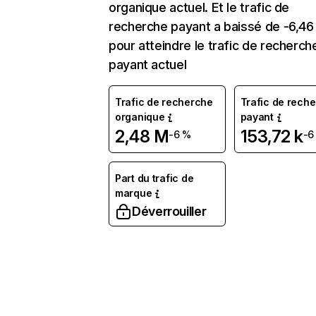
organique actuel. Et le trafic de
recherche payant a baissé de -6,4
pour atteindre le trafic de recherch
payant actuel
Trafic de recherche
Trafic de rech
organique
payant
2,48 M
153,72 k
-6 %
-6
Part du trafic de
marque
Déverrouiller