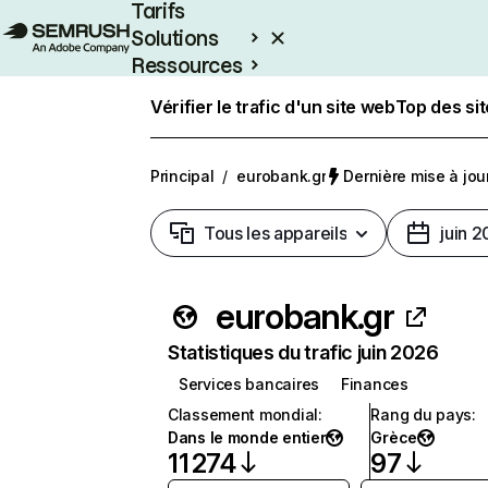
Tarifs
Solutions
Ressources
Entreprises
Vérifier le trafic d'un site web
Top des si
Principal
/
eurobank.gr
Dernière mise à jour
Tous les appareils
juin 
eurobank.gr
Statistiques du trafic juin 2026
Services bancaires
Finances
Classement mondial
:
Rang du pays
:
Dans le monde entier
Grèce
11 274
97