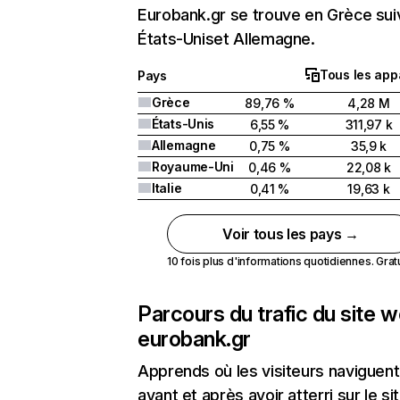
Eurobank.gr se trouve en Grèce sui
États-Uniset Allemagne.
Tous les app
Pays
Grèce
89,76 %
4,28 M
États-Unis
6,55 %
311,97 k
Allemagne
0,75 %
35,9 k
Royaume-Uni
0,46 %
22,08 k
Italie
0,41 %
19,63 k
Voir tous les pays →
10 fois plus d'informations quotidiennes. Gratui
Parcours du trafic du site 
eurobank.gr
Apprends où les visiteurs naviguent
avant et après avoir atterri sur le si