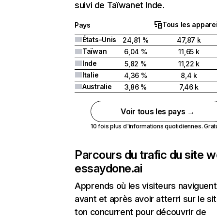
suivi de Taïwanet Inde.
Tous les apparei
Pays
États-Unis
24,81 %
47,87 k
Taïwan
6,04 %
11,65 k
Inde
5,82 %
11,22 k
Italie
4,36 %
8,4 k
Australie
3,86 %
7,46 k
Voir tous les pays →
10 fois plus d'informations quotidiennes. Gratui
Parcours du trafic du site 
essaydone.ai
Apprends où les visiteurs naviguent
avant et après avoir atterri sur le si
ton concurrent pour découvrir de