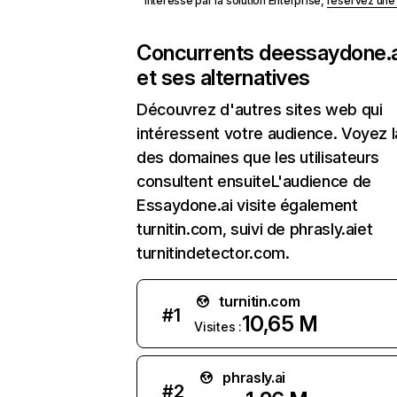
Intéressé par la solution Enterprise,
réservez un
Concurrents de
essaydone.a
et ses alternatives
Découvrez d'autres sites web qui
intéressent votre audience. Voyez la
des domaines que les utilisateurs
consultent ensuiteL'audience de
Essaydone.ai visite également
turnitin.com, suivi de phrasly.aiet
turnitindetector.com.
turnitin.com
#
1
10,65 M
Visites :
phrasly.ai
#
2