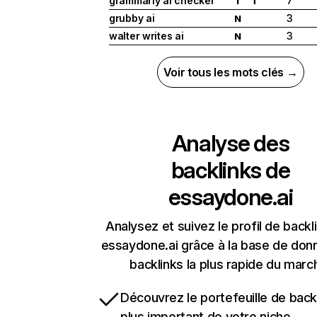
grammarly ai checker
7
I
T
grubby ai
3
N
walter writes ai
3
N
Voir tous les mots clés →
Analyse des
backlinks de
essaydone.ai
Analysez et suivez le profil de backl
essaydone.ai grâce à la base de don
backlinks la plus rapide du marc
Découvrez le portefeuille de backl
plus important de votre niche