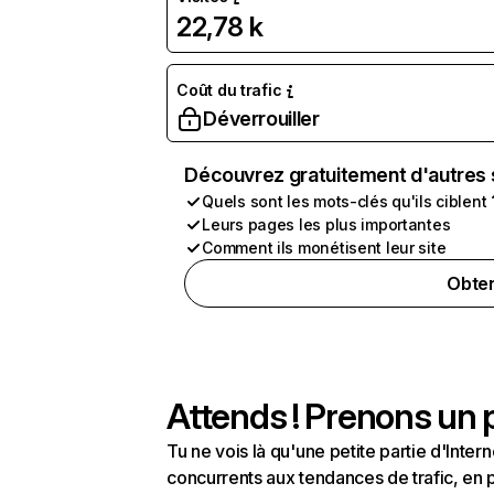
22,78 k
Coût du trafic
Déverrouiller
Découvrez gratuitement d'autres 
Quels sont les mots-clés qu'ils ciblent 
Leurs pages les plus importantes
Comment ils monétisent leur site
Obten
Attends ! Prenons un p
Tu ne vois là qu'une petite partie d'Int
concurrents aux tendances de trafic, en pa