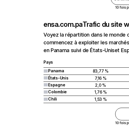
10 fois 
ensa.com.pa
Trafic du site 
Voyez la répartition dans le monde 
commencez à exploiter les marchés 
en Panama suivi de États-Uniset Es
Pays
Panama
83,77 %
États-Unis
7,16 %
Espagne
2,0 %
Colombie
1,76 %
Chili
1,53 %
10 fois 