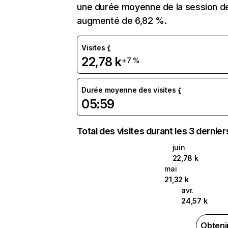
une durée moyenne de la session de
augmenté de 6,82 %.
Visites
22,78 k
+7 %
Durée moyenne des visites
05:59
Total des visites durant les 3 dernie
juin
22,78 k
mai
21,32 k
avr.
24,57 k
Obteni