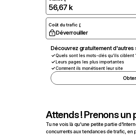
56,67 k
Coût du trafic
Déverrouiller
Découvrez gratuitement d'autres 
Quels sont les mots-clés qu'ils ciblent 
Leurs pages les plus importantes
Comment ils monétisent leur site
Obten
Attends ! Prenons un p
Tu ne vois là qu'une petite partie d'Int
concurrents aux tendances de trafic, en pa