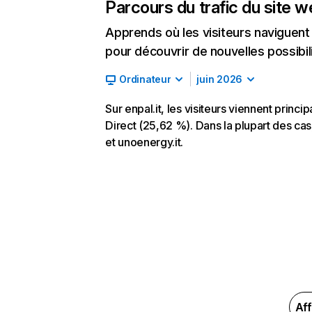
Parcours du trafic du site 
Apprends où les visiteurs naviguent a
pour découvrir de nouvelles possibilit
Ordinateur
juin 2026
Sur enpal.it, les visiteurs viennent prin
Direct (25,62 %). Dans la plupart des cas,
et unoenergy.it.
Aff