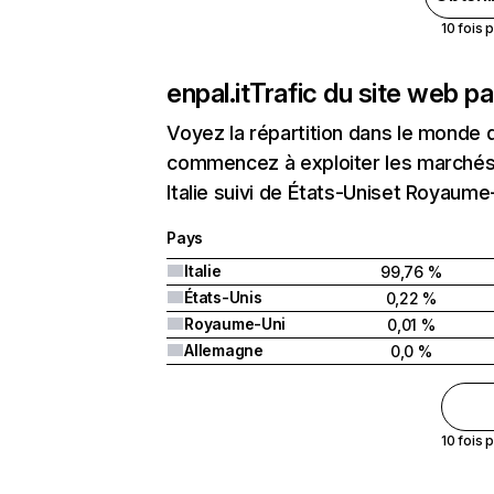
10 fois 
enpal.it
Trafic du site web p
Voyez la répartition dans le monde 
commencez à exploiter les marchés n
Italie suivi de États-Uniset Royaume
Pays
Italie
99,76 %
États-Unis
0,22 %
Royaume-Uni
0,01 %
Allemagne
0,0 %
10 fois 