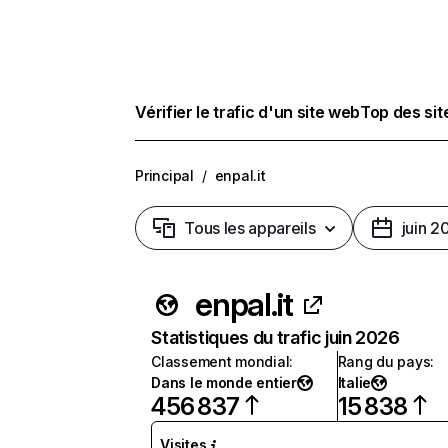
Vérifier le trafic d'un site web
Top des si
Principal
/
enpal.it
Tous les appareils
juin 2
enpal.it
Statistiques du trafic juin 2026
Classement mondial
:
Rang du pays
:
Dans le monde entier
Italie
456 837
15 838
Visites