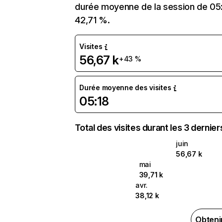
durée moyenne de la session de 05:1
42,71 %.
Visites
56,67 k
+43 %
Durée moyenne des visites
05:18
Total des visites durant les 3 dernie
juin
56,67 k
mai
39,71 k
avr.
38,12 k
Obteni