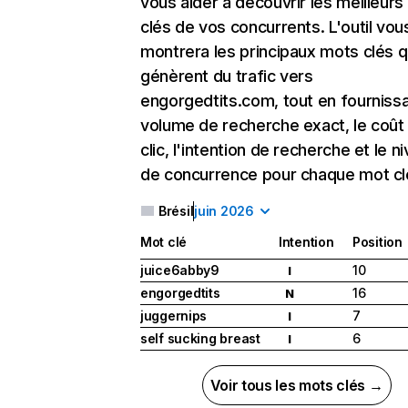
vous aider à découvrir les meilleur
clés de vos concurrents. L'outil vou
montrera les principaux mots clés q
génèrent du trafic vers
engorgedtits.com, tout en fournissa
volume de recherche exact, le coût
clic, l'intention de recherche et le n
de concurrence pour chaque mot cl
Brésil
juin 2026
Mot clé
Intention
Position
juice6abby9
10
I
engorgedtits
16
N
juggernips
7
I
self sucking breast
6
I
Voir tous les mots clés →