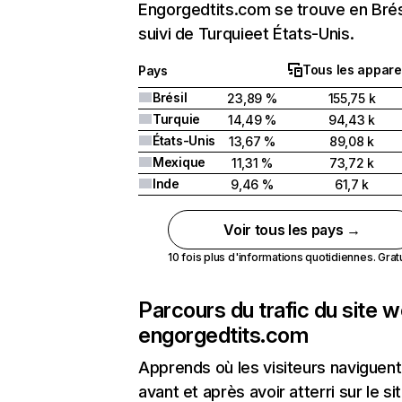
Engorgedtits.com se trouve en Brés
suivi de Turquieet États-Unis.
Tous les appare
Pays
Brésil
23,89 %
155,75 k
Turquie
14,49 %
94,43 k
États-Unis
13,67 %
89,08 k
Mexique
11,31 %
73,72 k
Inde
9,46 %
61,7 k
Voir tous les pays →
10 fois plus d'informations quotidiennes. Gratui
Parcours du trafic du site 
engorgedtits.com
Apprends où les visiteurs naviguent
avant et après avoir atterri sur le si