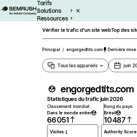
Tarifs
Solutions
Ressources
Entreprises
Vérifier le trafic d'un site web
Top des si
Principal
/
engorgedtits.com
Dernière mise à
Tous les appareils
juin 
engorgedtits.com
Statistiques du trafic juin 2026
Classement mondial
:
Rang du pays
:
Dans le monde entier
Brésil
66 051
10 487
Visites
Authority Score