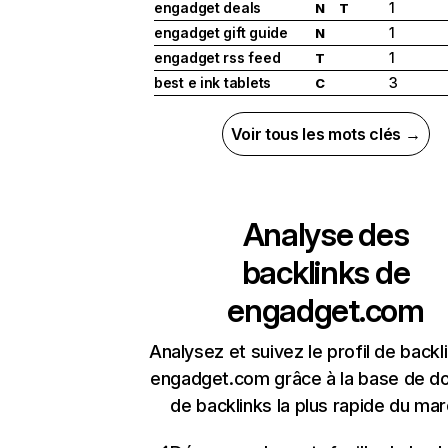
engadget deals
1
N
T
engadget gift guide
1
N
engadget rss feed
1
T
best e ink tablets
3
C
Voir tous les mots clés →
Analyse des
backlinks de
engadget.com
Analysez et suivez le profil de backl
engadget.com grâce à la base de d
de backlinks la plus rapide du mar