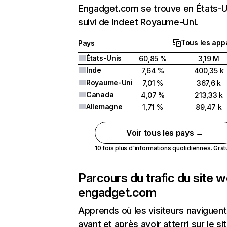
Engadget.com se trouve en États-U
suivi de Indeet Royaume-Uni.
Tous les appa
Pays
États-Unis
60,85 %
3,19 M
Inde
7,64 %
400,35 k
Royaume-Uni
7,01 %
367,6 k
Canada
4,07 %
213,33 k
Allemagne
1,71 %
89,47 k
Voir tous les pays →
10 fois plus d'informations quotidiennes. Gratui
Parcours du trafic du site 
engadget.com
Apprends où les visiteurs naviguent
avant et après avoir atterri sur le si