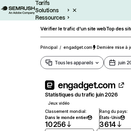
Tarifs
Solutions
Ressources
Entreprises
Vérifier le trafic d'un site web
Top des si
Principal
/
engadget.com
Dernière mise à jo
Tous les appareils
juin 
engadget.com
Statistiques du trafic juin 2026
Jeux vidéo
Classement mondial
:
Rang du pays
:
Dans le monde entier
États-Unis
10 256
3 614