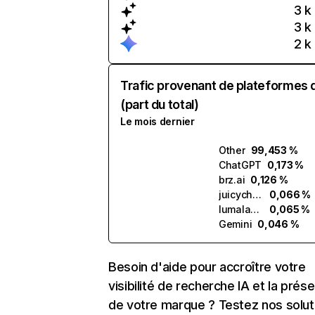
3 k
3 k
2 k
Trafic provenant de plateformes 
(part du total)
Le mois dernier
Other
99,453 %
ChatGPT
0,173 %
brz.ai
0,126 %
juicychat.ai
0,066 %
lumalabs.ai
0,065 %
Gemini
0,046 %
Besoin d'aide pour accroître votre
visibilité de recherche IA et la prés
de votre marque ? Testez nos solut