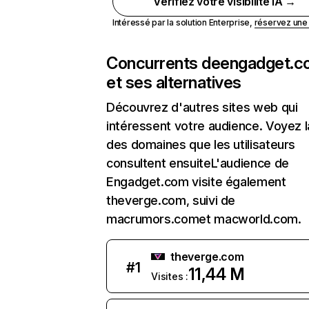
Vérifiez votre visibilité IA →
Intéressé par la solution Enterprise,
réservez un
Concurrents de
engadget.c
et ses alternatives
Découvrez d'autres sites web qui
intéressent votre audience. Voyez la
des domaines que les utilisateurs
consultent ensuiteL'audience de
Engadget.com visite également
theverge.com, suivi de
macrumors.comet macworld.com.
theverge.com
#
1
11,44 M
Visites :