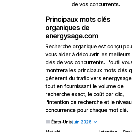
de vos concurrents.
Principaux mots clés
organiques de
energysage.com
Recherche organique
est conçu pou
vous aider à découvrir les meilleur
clés de vos concurrents. L'outil vou
montrera les principaux mots clés q
génèrent du trafic vers energysag
tout en fournissant le volume de
recherche exact, le coût par clic,
l'intention de recherche et le nivea
concurrence pour chaque mot clé.
États-Unis
juin 2026
Mot clé
Intention
Posi