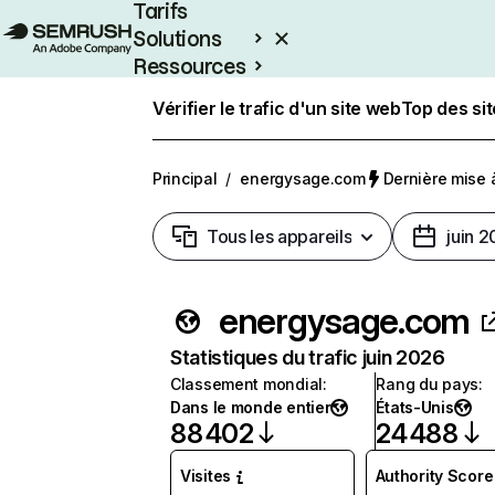
Tarifs
Solutions
Ressources
Entreprises
Vérifier le trafic d'un site web
Top des si
Principal
/
energysage.com
Dernière mise à 
Tous les appareils
juin 
energysage.com
Statistiques du trafic juin 2026
Classement mondial
:
Rang du pays
:
Dans le monde entier
États-Unis
88 402
24 488
Visites
Authority Score