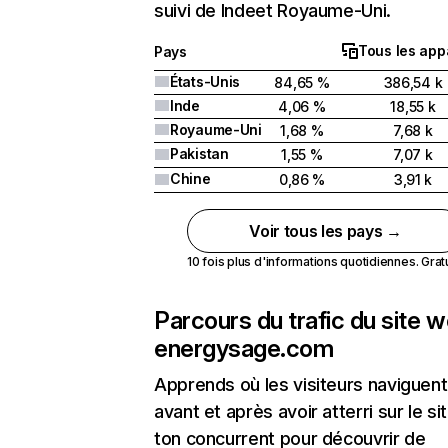
suivi de Indeet Royaume-Uni.
Tous les app
Pays
États-Unis
84,65 %
386,54 k
Inde
4,06 %
18,55 k
Royaume-Uni
1,68 %
7,68 k
Pakistan
1,55 %
7,07 k
Chine
0,86 %
3,91 k
Voir tous les pays →
10 fois plus d'informations quotidiennes. Gratui
Parcours du trafic du site 
energysage.com
Apprends où les visiteurs naviguent
avant et après avoir atterri sur le si
ton concurrent pour découvrir de