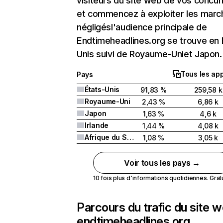
visiteurs du site web de vos concur
et commencez à exploiter les marc
négligésl'audience principale de
Endtimeheadlines.org se trouve en 
Unis suivi de Royaume-Uniet Japon.
Tous les app
Pays
États-Unis
91,83 %
259,58 k
Royaume-Uni
2,43 %
6,86 k
Japon
1,63 %
4,6 k
Irlande
1,44 %
4,08 k
Afrique du Sud
1,08 %
3,05 k
Voir tous les pays →
10 fois plus d'informations quotidiennes. Gratui
Parcours du trafic du site 
endtimeheadlines.org