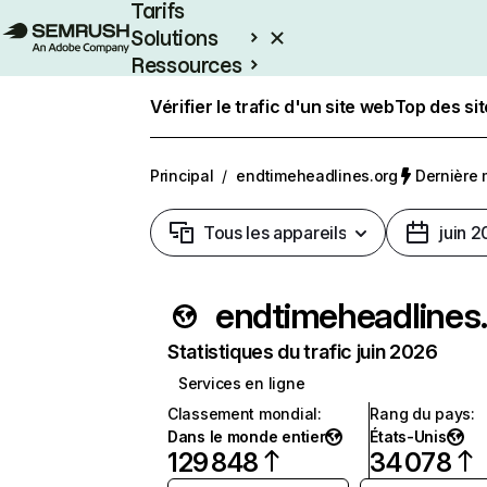
Tarifs
Solutions
Ressources
Entreprises
Vérifier le trafic d'un site web
Top des si
Principal
/
endtimeheadlines.org
Dernière m
Tous les appareils
juin 
endtim
Statistiques du trafic juin 2026
Services en ligne
Classement mondial
:
Rang du pays
:
Dans le monde entier
États-Unis
129 848
34 078