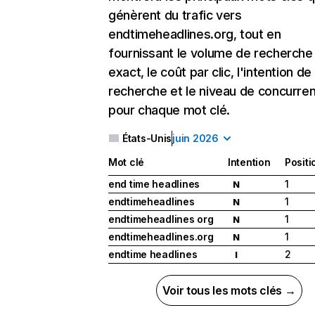
génèrent du trafic vers
endtimeheadlines.org, tout en
fournissant le volume de recherche
exact, le coût par clic, l'intention de
recherche et le niveau de concurre
pour chaque mot clé.
États-Unis
juin 2026
Mot clé
Intention
Positi
end time headlines
1
N
endtimeheadlines
1
N
endtimeheadlines org
1
N
endtimeheadlines.org
1
N
endtime headlines
2
I
Voir tous les mots clés →