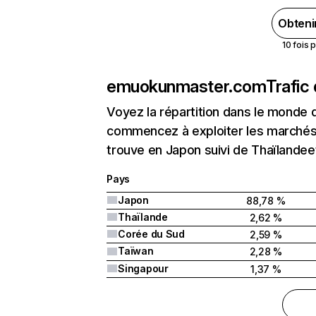
Obteni
10 fois 
emuokunmaster.com
Trafic
Voyez la répartition dans le monde 
commencez à exploiter les marchés
trouve en Japon suivi de Thaïlandee
Pays
Japon
88,78 %
Thaïlande
2,62 %
Corée du Sud
2,59 %
Taïwan
2,28 %
Singapour
1,37 %