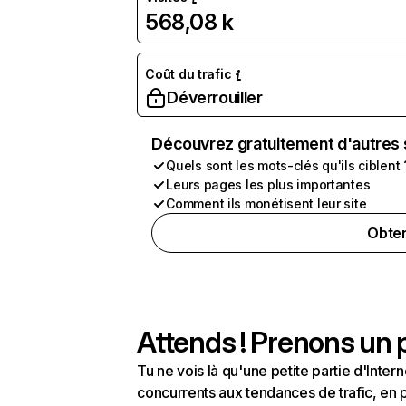
568,08 k
Coût du trafic
Déverrouiller
Découvrez gratuitement d'autres 
Quels sont les mots-clés qu'ils ciblent 
Leurs pages les plus importantes
Comment ils monétisent leur site
Obten
Attends ! Prenons un p
Tu ne vois là qu'une petite partie d'Int
concurrents aux tendances de trafic, en pa