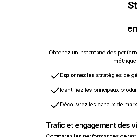
St
e
Obtenez un instantané des perform
métriques
Espionnez les stratégies de gé
Identifiez les principaux produ
Découvrez les canaux de marke
Trafic et engagement des vi
Comparez les performances de votre