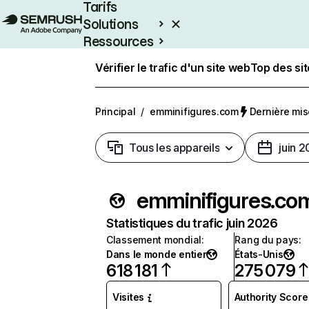
Tarifs
Solutions
Ressources
Entreprises
Vérifier le trafic d'un site web
Top des si
Principal
/
emminifigures.com
Dernière mise
Tous les appareils
juin 
emminifigures.co
Statistiques du trafic juin 2026
Classement mondial
:
Rang du pays
:
Dans le monde entier
États-Unis
618 181
275 079
Visites
Authority Score