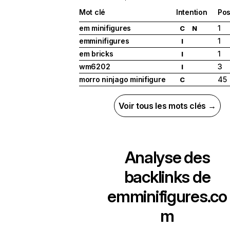
Mot clé
Intention
Pos
em minifigures
1
C
N
emminifigures
1
I
em bricks
1
I
wm6202
3
I
morro ninjago minifigure
45
C
Voir tous les mots clés →
Analyse des
backlinks de
emminifigures.co
m