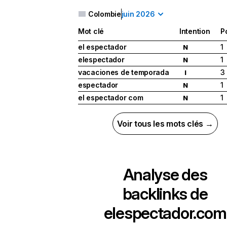
Colombie
juin 2026
Mot clé
Intention
P
el espectador
1
N
elespectador
1
N
vacaciones de temporada
3
I
espectador
1
N
el espectador com
1
N
Voir tous les mots clés →
Analyse des
backlinks de
elespectador.com