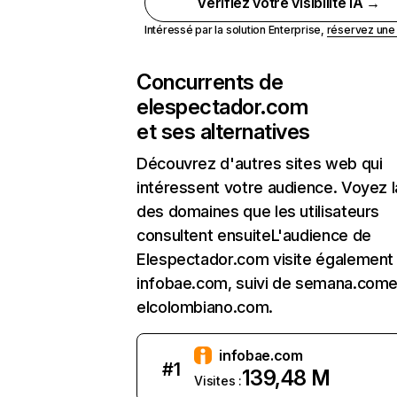
Vérifiez votre visibilité IA →
Intéressé par la solution Enterprise,
réservez un
Concurrents de
elespectador.com
et ses alternatives
Découvrez d'autres sites web qui
intéressent votre audience. Voyez la
des domaines que les utilisateurs
consultent ensuiteL'audience de
Elespectador.com visite également
infobae.com, suivi de semana.come
elcolombiano.com.
infobae.com
#
1
139,48 M
Visites :