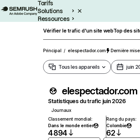
Tarifs
Solutions
Ressources
Entreprises
Vérifier le trafic d'un site web
Top des si
Principal
/
elespectador.com
Dernière mise 
Tous les appareils
juin 
elespectador.com
Statistiques du trafic juin 2026
Journaux
Classement mondial
:
Rang du pays
:
Dans le monde entier
Colombie
4 894
62