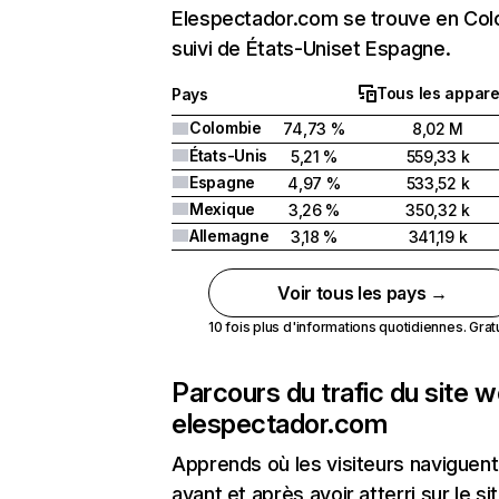
Elespectador.com se trouve en Co
suivi de États-Uniset Espagne.
Tous les appare
Pays
Colombie
74,73 %
8,02 M
États-Unis
5,21 %
559,33 k
Espagne
4,97 %
533,52 k
Mexique
3,26 %
350,32 k
Allemagne
3,18 %
341,19 k
Voir tous les pays →
10 fois plus d'informations quotidiennes. Gratui
Parcours du trafic du site 
elespectador.com
Apprends où les visiteurs naviguent
avant et après avoir atterri sur le si