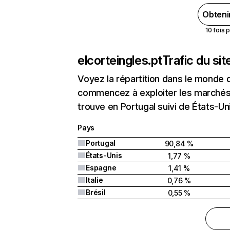
Obteni
10 fois 
elcorteingles.pt
Trafic du si
Voyez la répartition dans le monde 
commencez à exploiter les marchés n
trouve en Portugal suivi de États-U
Pays
Portugal
90,84 %
États-Unis
1,77 %
Espagne
1,41 %
Italie
0,76 %
Brésil
0,55 %