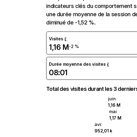
indicateurs clés du comportement sur 
une durée moyenne de la session de 
diminué de -1,52 %.
Visites
1,16 M
-2 %
Durée moyenne des visites
08:01
Total des visites durant les 3 dernie
juin
1,16 M
mai
1,17 M
avr.
952,01 k