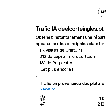
Aff
Trafic IA de
elcorteingles.pt
Obtenez instantanément une répartit
apparaît sur les principales platefor
1 k visites de ChatGPT
212 de copilot.microsoft.com
181 de Perplexity
...et plus encore !
Trafic en provenance des platefor
6 mois
1 k
212