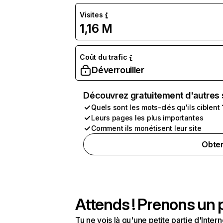
Visites
1,16 M
Coût du trafic
Déverrouiller
Découvrez gratuitement d'autres 
Quels sont les mots-clés qu'ils ciblent 
Leurs pages les plus importantes
Comment ils monétisent leur site
Obten
Attends ! Prenons un p
Tu ne vois là qu'une petite partie d'Int