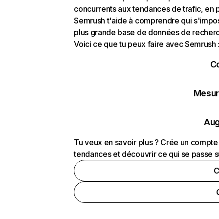
concurrents aux tendances de trafic, en pa
Semrush t'aide à comprendre qui s'impose
plus grande base de données de recherch
Voici ce que tu peux faire avec Semrush 
C
Mesure
Aug
Tu veux en savoir plus ? Crée un compte 
tendances et découvrir ce qui se passe s
C