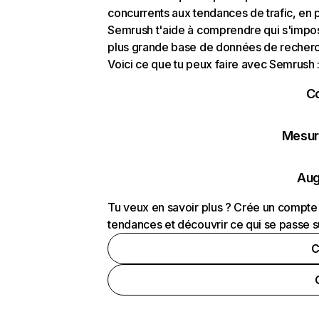
concurrents aux tendances de trafic, en pa
Semrush t'aide à comprendre qui s'impose
plus grande base de données de recherch
Voici ce que tu peux faire avec Semrush 
C
Mesure
Aug
Tu veux en savoir plus ? Crée un compte 
tendances et découvrir ce qui se passe s
C