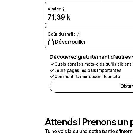
Visites
71,39 k
Coût du trafic
Déverrouiller
Découvrez gratuitement d'autres 
Quels sont les mots-clés qu'ils ciblent 
Leurs pages les plus importantes
Comment ils monétisent leur site
Obten
Attends ! Prenons un p
Tu ne vois là qu'une petite partie d'Int