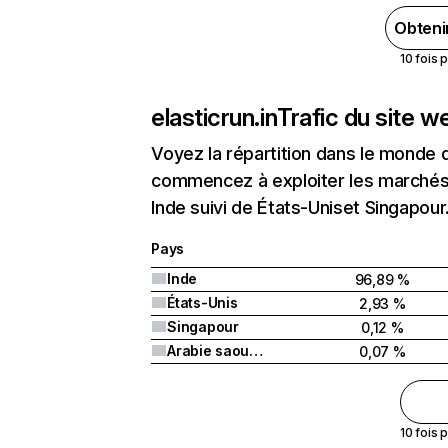
Obteni
10 fois 
elasticrun.in
Trafic du site w
Voyez la répartition dans le monde 
commencez à exploiter les marchés n
Inde suivi de États-Uniset Singapour
Pays
Inde
96,89 %
États-Unis
2,93 %
Singapour
0,12 %
Arabie saoudite
0,07 %
10 fois 