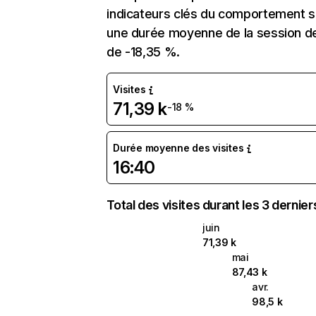
indicateurs clés du comportement sur 
une durée moyenne de la session de 
de -18,35 %.
Visites
71,39 k
-18 %
Durée moyenne des visites
16:40
Total des visites durant les 3 dernie
juin
71,39 k
mai
87,43 k
avr.
98,5 k