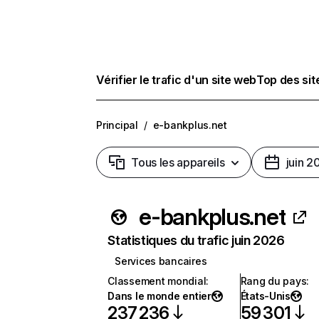
Vérifier le trafic d'un site web
Top des si
Principal
/
e-bankplus.net
Tous les appareils
juin 2
e-bankplus.net
Statistiques du trafic juin 2026
Services bancaires
Classement mondial
:
Rang du pays
:
Dans le monde entier
États-Unis
237 236
59 301