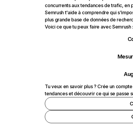
concurrents aux tendances de trafic, en pa
Semrush t'aide à comprendre qui s'impose
plus grande base de données de recherch
Voici ce que tu peux faire avec Semrush 
C
Mesure
Aug
Tu veux en savoir plus ? Crée un compte 
tendances et découvrir ce qui se passe s
C