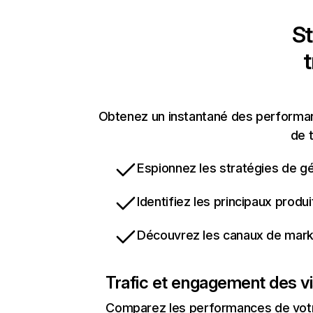
St
t
Obtenez un instantané des performanc
de t
Espionnez les stratégies de gé
Identifiez les principaux produ
Découvrez les canaux de marke
Trafic et engagement des vi
Comparez les performances de votre