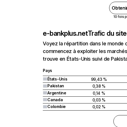
Obteni
10 fois 
e-bankplus.net
Trafic du sit
Voyez la répartition dans le monde 
commencez à exploiter les marchés 
trouve en États-Unis suivi de Pakist
Pays
États-Unis
99,43 %
Pakistan
0,38 %
Argentine
0,14 %
Canada
0,03 %
Colombie
0,02 %