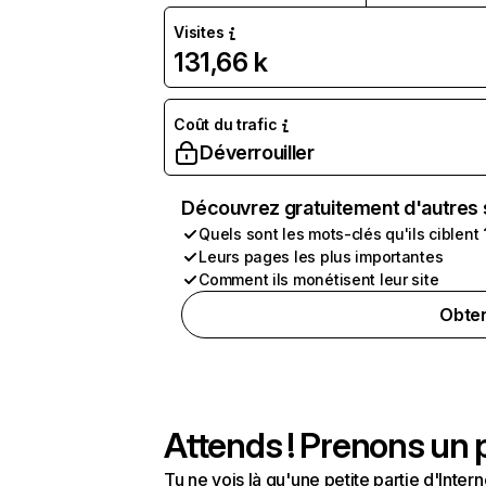
Visites
131,66 k
Coût du trafic
Déverrouiller
Découvrez gratuitement d'autres 
Quels sont les mots-clés qu'ils ciblent 
Leurs pages les plus importantes
Comment ils monétisent leur site
Obten
Attends ! Prenons un p
Tu ne vois là qu'une petite partie d'Int