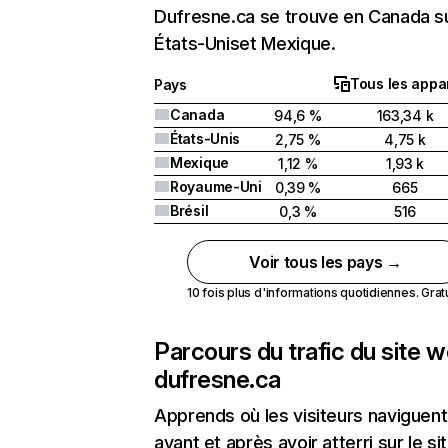
Dufresne.ca se trouve en Canada su
États-Uniset Mexique.
Tous les appar
Pays
Canada
94,6 %
163,34 k
États-Unis
2,75 %
4,75 k
Mexique
1,12 %
1,93 k
Royaume-Uni
0,39 %
665
Brésil
0,3 %
516
Voir tous les pays →
10 fois plus d'informations quotidiennes. Gratui
Parcours du trafic du site 
dufresne.ca
Apprends où les visiteurs naviguent
avant et après avoir atterri sur le si