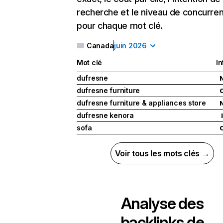
recherche et le niveau de concurre
pour chaque mot clé.
Canada
juin 2026
Mot clé
In
dufresne
dufresne furniture
dufresne furniture & appliances store
dufresne kenora
I
sofa
Voir tous les mots clés →
Analyse des
backlinks de