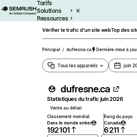
Tarifs
Solutions
Ressources
Entreprises
Vérifier le trafic d'un site web
Top des si
Principal
/
dufresne.ca
Dernière mise à jour
Tous les appareils
juin 
dufresne.ca
Statistiques du trafic juin 2026
Vente au détail
Classement mondial
:
Rang du pays
:
Dans le monde entier
Canada
192 101
6 211