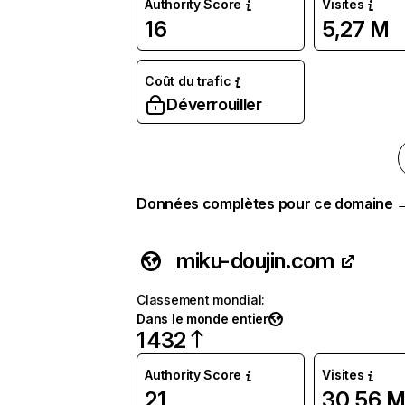
Authority Score
Visites
16
5,27 M
Coût du trafic
Déverrouiller
Données complètes pour ce domaine 
miku-doujin.com
Classement mondial
:
Dans le monde entier
1 432
Authority Score
Visites
21
30,56 