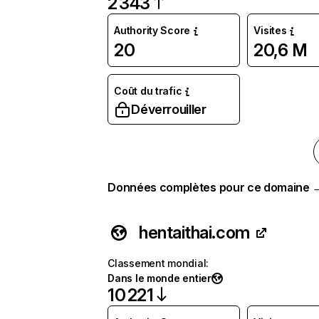
2 343
Authority Score
Visites
20
20,6 M
Coût du trafic
Déverrouiller
Données complètes pour ce domaine 
hentaithai.com
Classement mondial
:
Dans le monde entier
10 221