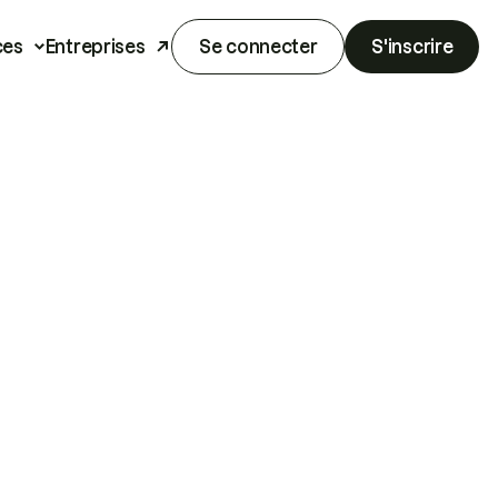
ces
Entreprises
Se connecter
S'inscrire