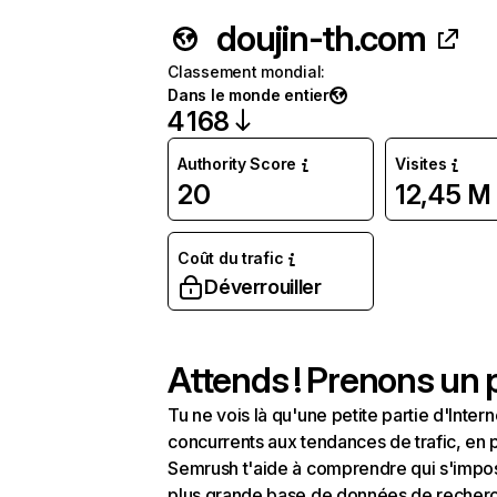
doujin-th.com
Classement mondial
:
Dans le monde entier
4 168
Authority Score
Visites
20
12,45 M
Coût du trafic
Déverrouiller
Attends ! Prenons un p
Tu ne vois là qu'une petite partie d'Int
concurrents aux tendances de trafic, en pa
Semrush t'aide à comprendre qui s'impose
plus grande base de données de recherch