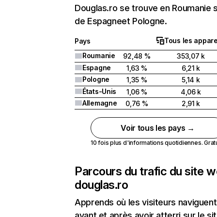
Douglas.ro se trouve en Roumanie s
de Espagneet Pologne.
Tous les appare
Pays
Roumanie
92,48 %
353,07 k
Espagne
1,63 %
6,21 k
Pologne
1,35 %
5,14 k
États-Unis
1,06 %
4,06 k
Allemagne
0,76 %
2,91 k
Voir tous les pays →
10 fois plus d'informations quotidiennes. Gratui
Parcours du trafic du site 
douglas.ro
Apprends où les visiteurs naviguent
avant et après avoir atterri sur le si