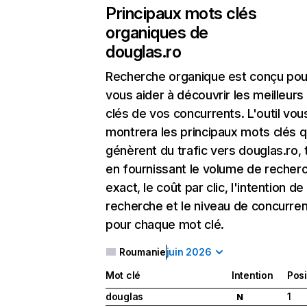
Principaux mots clés
organiques de
douglas.ro
Recherche organique
est conçu pou
vous aider à découvrir les meilleur
clés de vos concurrents. L'outil vou
montrera les principaux mots clés q
génèrent du trafic vers douglas.ro, 
en fournissant le volume de recher
exact, le coût par clic, l'intention de
recherche et le niveau de concurre
pour chaque mot clé.
Roumanie
juin 2026
Mot clé
Intention
Posi
douglas
1
N