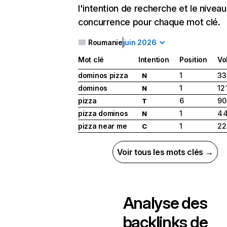
l'intention de recherche et le nivea
concurrence pour chaque mot clé.
Roumanie
juin 2026
Mot clé
Intention
Position
Vo
dominos pizza
1
33
N
dominos
1
12
N
pizza
6
90
T
pizza dominos
1
4 
N
pizza near me
1
22
C
Voir tous les mots clés →
Analyse des
backlinks de