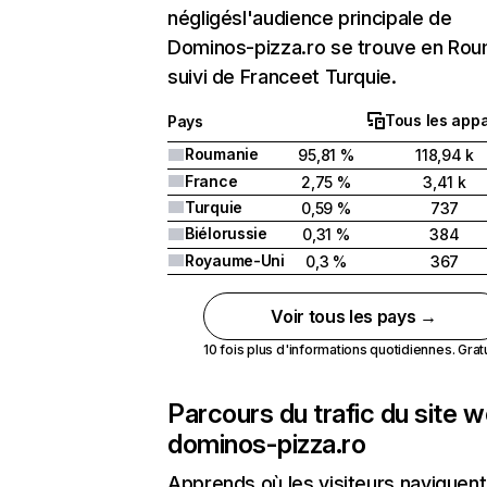
négligésl'audience principale de
Dominos-pizza.ro se trouve en Rou
suivi de Franceet Turquie.
Tous les appa
Pays
Roumanie
95,81 %
118,94 k
France
2,75 %
3,41 k
Turquie
0,59 %
737
Biélorussie
0,31 %
384
Royaume-Uni
0,3 %
367
Voir tous les pays →
10 fois plus d'informations quotidiennes. Gratui
Parcours du trafic du site 
dominos-pizza.ro
Apprends où les visiteurs naviguent