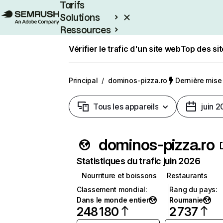
Tarifs
Solutions
Ressources
Entreprises
Vérifier le trafic d'un site web
Top des si
Principal
/
dominos-pizza.ro
Dernière mise à
Tous les appareils
juin 
dominos-pizza.ro
Statistiques du trafic juin 2026
Nourriture et boissons
Restaurants
Classement mondial
:
Rang du pays
:
Dans le monde entier
Roumanie
248 180
2 737